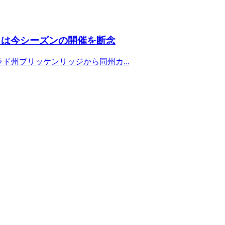
R」は今シーズンの開催を断念
ラド州ブリッケンリッジから同州カ...