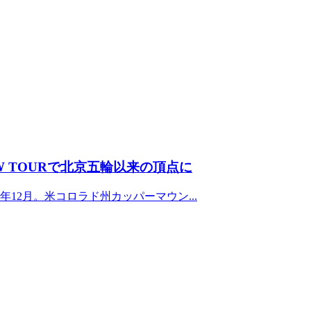
 TOURで北京五輪以来の頂点に
12月。米コロラド州カッパーマウン...