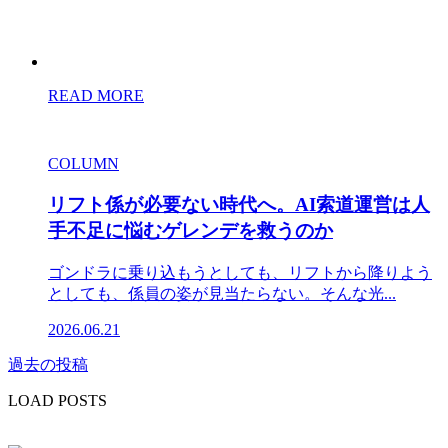
READ MORE
COLUMN
リフト係が必要ない時代へ。AI索道運営は人
手不足に悩むゲレンデを救うのか
ゴンドラに乗り込もうとしても、リフトから降りよう
としても、係員の姿が見当たらない。そんな光...
2026.06.21
過去の投稿
投
稿
LOAD POSTS
ナ