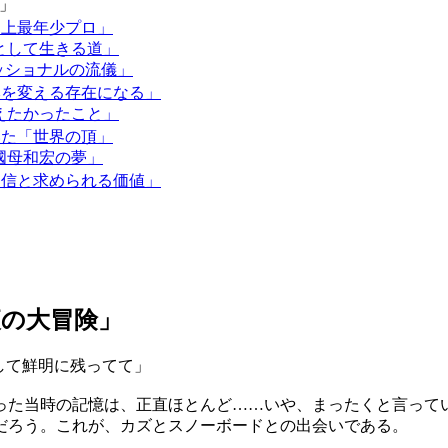
険」
史上最年少プロ」
ーとして生きる道」
ェッショナルの流儀」
日本を変える存在になる」
伝えたかったこと」
いた「世界の頂」
「國母和宏の夢」
た自信と求められる価値」
夜の大冒険」
して鮮明に残ってて」
だった当時の記憶は、正直ほとんど……いや、まったくと言って
だろう。これが、カズとスノーボードとの出会いである。