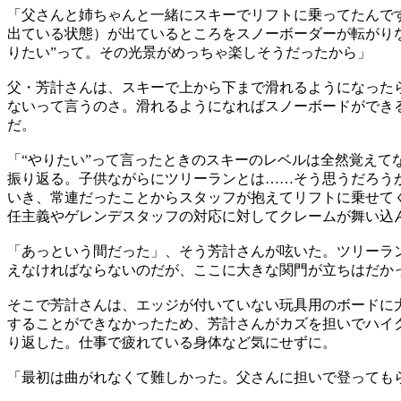
「父さんと姉ちゃんと一緒にスキーでリフトに乗ってたんで
出ている状態）が出ているところをスノーボーダーが転がり
りたい”って。その光景がめっちゃ楽しそうだったから」
父・芳計さんは、スキーで上から下まで滑れるようになったら
ないって言うのさ。滑れるようになればスノーボードができ
だ。
「“やりたい”って言ったときのスキーのレベルは全然覚え
振り返る。子供ながらにツリーランとは……そう思うだろう
いき、常連だったことからスタッフが抱えてリフトに乗せて
任主義やゲレンデスタッフの対応に対してクレームが舞い込
「あっという間だった」、そう芳計さんが呟いた。ツリーラ
えなければならないのだが、ここに大きな関門が立ちはだかっ
そこで芳計さんは、エッジが付いていない玩具用のボードに
することができなかったため、芳計さんがカズを担いでハイ
り返した。仕事で疲れている身体など気にせずに。
「最初は曲がれなくて難しかった。父さんに担いで登っても