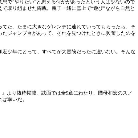
思で“やりたい”と思える何かがあったという人は少ないので
で取り組ませた両親。親子一緒に雪上で“遊び”ながら自然と
ってた。たまに大きなゲレンデに連れていってもらったら、そ
ったジャンプ台があって、それを見つけたときに興奮したのを
和宏少年にとって、すべてが大冒険だったに違いない。そんな
いう生き様──」』より抜粋掲載。誌面では全9章にわたり、國母和宏のスノ
れば幸いだ。