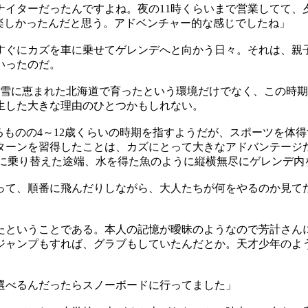
ナイターだったんですよね。夜の11時くらいまで営業してて、
楽しかったんだと思う。アドベンチャー的な感じでしたね」
すぐにカズを車に乗せてゲレンデへと向かう日々。それは、親
いったのだ。
や雪に恵まれた北海道で育ったという環境だけでなく、この時
生した大きな理由のひとつかもしれない。
るものの4～12歳くらいの時期を指すようだが、スポーツを体
ターンを習得したことは、カズにとって大きなアドバンテージ
れに乗り替えた途端、水を得た魚のように縦横無尽にゲレンデ
って、順番に飛んだりしながら、大人たちが何をやるのか見て
たということである。本人の記憶が曖昧のようなので芳計さん
ジャンプもすれば、グラブもしていたんだとか。天才少年のよ
選べるんだったらスノーボードに行ってました」