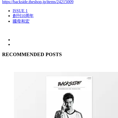
https://backside.theshop.jp/items/24215009
ISSUE 1
創刊10周年
國母和宏
RECOMMENDED POSTS