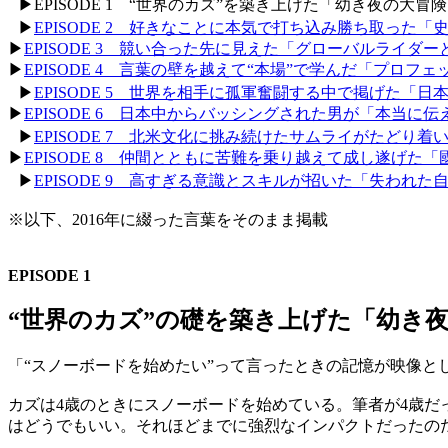
▶EPISODE 1 “世界のカズ”を築き上げた「幼き夜の大冒
▶
EPISODE 2 好きなことに本気で打ち込み勝ち取った「
▶
EPISODE 3 競い合った先に見えた「グローバルライダ
▶
EPISODE 4 言葉の壁を越えて“本場”で学んだ「プロフ
▶
EPISODE 5 世界を相手に孤軍奮闘する中で掲げた「
▶
EPISODE 6 日本中からバッシングされた男が「本当に
▶
EPISODE 7 北米文化に挑み続けたサムライがたどり着
▶
EPISODE 8 仲間とともに苦難を乗り越えて成し遂げた
▶
EPISODE 9 高すぎる意識とスキルが招いた「失われ
※以下、2016年に綴った言葉をそのまま掲載
EPISODE 1
“世界のカズ”の礎を築き上げた「幼き
「“スノーボードを始めたい”って言ったときの記憶が映像と
カズは4歳のときにスノーボードを始めている。筆者が4歳
はどうでもいい。それほどまでに強烈なインパクトだったの