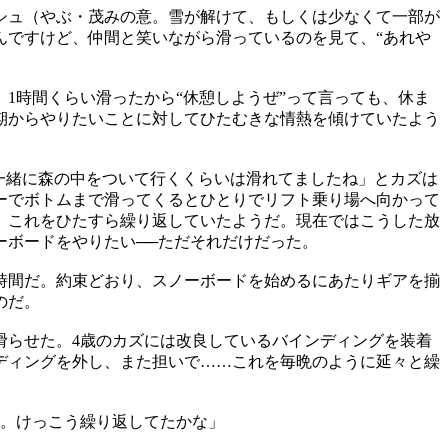
シュ（やぶ・茂みの意。雪が解けて、もしくは少なくて一部が
んですけど、仲間と笑いながら滑っているのを見て、“あれや
1時間くらい滑ったから“休憩しようぜ”って言っても、休ま
期からやりたいことに対してひたむきな情熱を傾けていたよう
一緒に森の中をついて行くくらいは滑れてましたね」とカズは
ーでボトムまで滑ってくるとひとりでリフト乗り場へ向かって
。これをひたすら繰り返していたようだ。現在ではこうした放
ーボードをやりたい──ただそれだけだった。
時間だ。約束どおり、スノーボードを始めるにあたりギアを揃
のだ。
滑らせた。4歳のカズには改良しているバインディングを装着
ディングを外し、また担いで……これを毎晩のように延々と繰
た。けっこう繰り返してたかな」