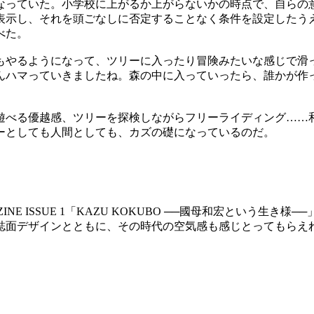
なっていた。小学校に上がるか上がらないかの時点で、自らの意
表示し、それを頭ごなしに否定することなく条件を設定したうえ
べた。
もやるようになって、ツリーに入ったり冒険みたいな感じで滑
んハマっていきましたね。森の中に入っていったら、誰かが作
遊べる優越感、ツリーを探検しながらフリーライディング……
ーとしても人間としても、カズの礎になっているのだ。
AGAZINE ISSUE 1「KAZU KOKUBO ──國母和宏と
誌面デザインとともに、その時代の空気感も感じとってもらえ