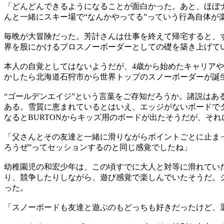
「どんどんできるようになることが面白かった。あと、ほぼ
んと一緒にスキー場で“なんかやってる”っていう行為自体が
毎晩が大冒険だった。芳計さんは仕事を終えて帰宅すると、
界を股にかけるプロスノーボーダーとしての礎を築き上げて
本人の自覚としてはないようだが、4歳から始めたキャリア
かしたら北海道石狩市から世界トップのスノーボーダーが誕
“ゴールデンエイジ”という言葉をご存知だろうか。諸説はあ
ある。雪質に恵まれているとはいえ、エッジがないボードで
なるとBURTONからキッズ用のボードが出たそうだが、そ
「父さんとその友達と一緒に滑りながらポイントごとに止ま
ろうぜ”ってセッションするのと同じ感覚でしたね」
幼稚園児の和宏少年は、この頃すでに大人と対等に滑れてい
り、競争したりしながら、遊び感覚で楽しんでいたそうだ。
った。
「スノーボードも友達と遊ぶのもどっちも好きだったけど、