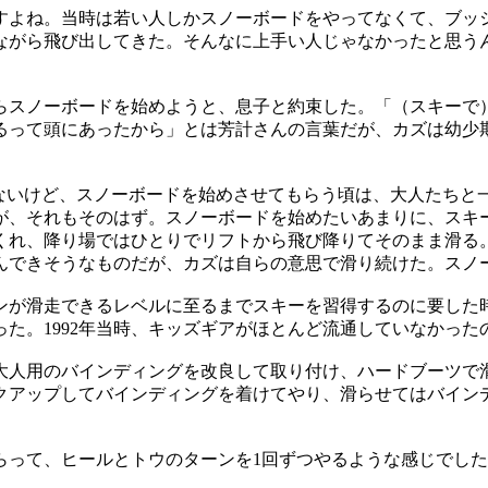
すよね。当時は若い人しかスノーボードをやってなくて、ブッ
ながら飛び出してきた。そんなに上手い人じゃなかったと思う
スノーボードを始めようと、息子と約束した。「（スキーで）
るって頭にあったから」とは芳計さんの言葉だが、カズは幼少
てないけど、スノーボードを始めさせてもらう頃は、大人たちと
が、それもそのはず。スノーボードを始めたいあまりに、スキ
くれ、降り場ではひとりでリフトから飛び降りてそのまま滑る
んできそうなものだが、カズは自らの意思で滑り続けた。スノ
ンが滑走できるレベルに至るまでスキーを習得するのに要した
た。1992年当時、キッズギアがほとんど流通していなかった
大人用のバインディングを改良して取り付け、ハードブーツで
クアップしてバインディングを着けてやり、滑らせてはバイン
らって、ヒールとトウのターンを1回ずつやるような感じでし