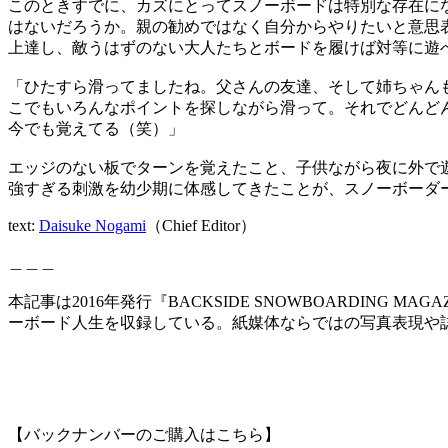
このときすでに、カズにとってスノーボードは特別な存在に
はないだろうか。親の勧めではなく自分からやりたいと意思
上達し、敵うはずのない大人たちとボードを履けば対等に遊
「ひたすら滑ってましたね。父さんの友達、そして姉ちゃん
こでもいろんなポイントを探しながら滑って。それでどんど
今でも覚えてる（笑）」
エッジのない板でターンを覚えたこと、子供ながら夜に外で
強すぎる刺激を幼少期に体感してきたことが、スノーボーダ
text:
Daisuke Nogami
（Chief Editor）
＿＿＿
本記事は2016年発行『BACKSIDE SNOWBOARDING M
ーボード人生を収録している。紙媒体ならではの写真表現や
【バックナンバーのご購入はこちら】