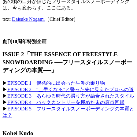
あの頃の自分が信じたフリースタイルスノーボーディング
は、今も変わらず、ここにある。
text:
Daisuke Nogami
（Chief Editor）
創刊10周年特別企画
ISSUE 2「THE ESSENCE OF FREESTYLE
SNOWBOARDING ──フリースタイルスノーボー
ディングの本質──」
▶
EPISODE 1 偶発的に出会った生涯の乗り物
▶
EPISODE 2 “上手くなる”と誓った先に見えたプロへの道
▶
EPISODE 3 あらゆる時代の滑り方が融合されたスタイル
▶
EPISODE 4 バックカントリーを極めた末の原点回帰
▶
EPISODE 5 フリースタイルスノーボーディングの本質と
は？
Kohei Kudo