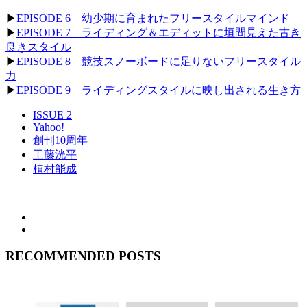
▶
EPISODE 6 幼少期に育まれたフリースタイルマインド
▶
EPISODE 7 ライディング＆エディットに垣間見えた古き
良きスタイル
▶
EPISODE 8 競技スノーボードに足りないフリースタイル
力
▶
EPISODE 9 ライディングスタイルに映し出される生き方
ISSUE 2
Yahoo!
創刊10周年
工藤洸平
植村能成
RECOMMENDED POSTS