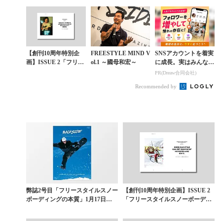
【創刊10周年特別企
FREESTYLE MIND V
SNSアカウントを着実
画】ISSUE 2「フリー
ol.1 ～國母和宏～
に成長。実はみんなコ
スタイルスノーボーデ
コ使ってます。
PR(Dreaw合同会社)
ィングの本質」〈第4
Recommended by
章〉バックカン...
弊誌2号目「フリースタイルスノー
【創刊10周年特別企画】ISSUE 2
ボーディングの本質」1月17日
「フリースタイルスノーボーディ
（火）発売
ングの本質」...