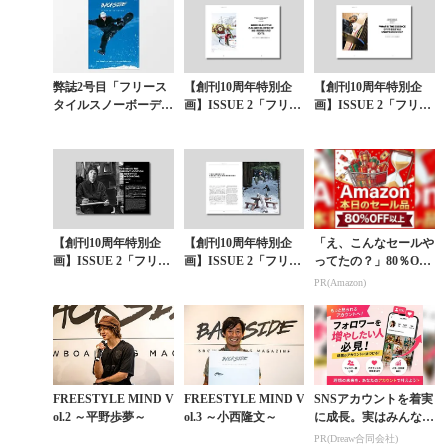
弊誌2号目「フリース
【創刊10周年特別企
【創刊10周年特別企
タイルスノーボーディ
画】ISSUE 2「フリー
画】ISSUE 2「フリー
ングの本質」1月17日
スタイルスノーボーデ
スタイルスノーボーデ
（火）発売
ィングの本質」〈第7
ィングの本質」〈第5
章〉ライディン...
章〉フリースタ...
【創刊10周年特別企
【創刊10周年特別企
「え、こんなセールや
画】ISSUE 2「フリー
画】ISSUE 2「フリー
ってたの？」80％OFF
スタイルスノーボーデ
スタイルスノーボーデ
以上が続々登場！Am
PR(Amazon)
ィングの本質」〈第6
ィングの本質」〈第9
azonの本気が凄すぎる
章〉幼少期に育...
章〉ライディン...
FREESTYLE MIND V
FREESTYLE MIND V
SNSアカウントを着実
ol.2 ～平野歩夢～
ol.3 ～小西隆文～
に成長。実はみんなコ
コ使ってます。
PR(Dreaw合同会社)