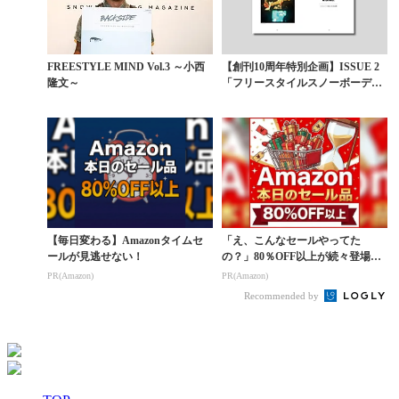
FREESTYLE MIND Vol.3 ～小西
【創刊10周年特別企画】ISSUE 2
隆文～
「フリースタイルスノーボーディ
ングの本質」...
【毎日変わる】Amazonタイムセ
「え、こんなセールやってた
ールが見逃せない！
の？」80％OFF以上が続々登場！
Amazonの本気が...
PR(Amazon)
PR(Amazon)
Recommended by