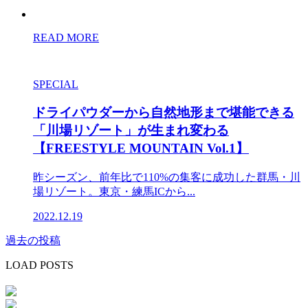
READ MORE
SPECIAL
ドライパウダーから自然地形まで堪能できる
「川場リゾート」が生まれ変わる
【FREESTYLE MOUNTAIN Vol.1】
昨シーズン、前年比で110%の集客に成功した群馬・川
場リゾート。東京・練馬ICから...
2022.12.19
過去の投稿
投
稿
LOAD POSTS
ナ