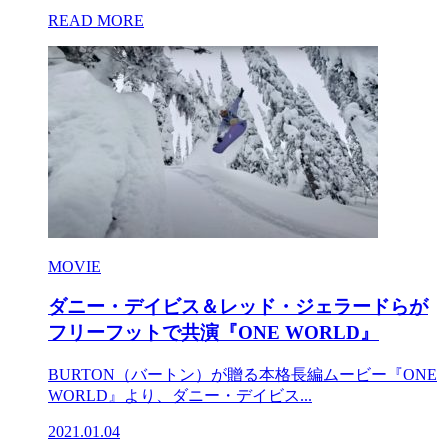
READ MORE
MOVIE
ダニー・デイビス＆レッド・ジェラードらが
フリーフットで共演『ONE WORLD』
BURTON（バートン）が贈る本格長編ムービー『ONE
WORLD』より、ダニー・デイビス...
2021.01.04