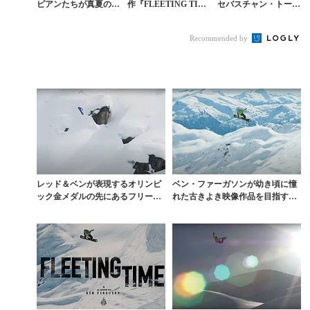
ピアンたちが真夏のフ
作『FLEETING TIM
セバスチャン・トータ
ッドでおしゃれトリッ
E』をRED BULL TV
ントの超絶ストリート
クを連発
で無料視聴せよ
ライディング
Recommended by
レッド＆ベンが表現するオリンピ
ベン・ファーガソンが幼き頃に憧
ック金メダルの先にあるフリース
れた古きよき映像作品を目指す
タイルの本質
『FLEETING T...