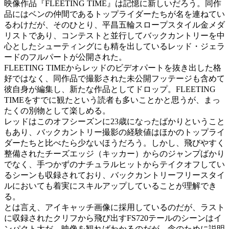
映像作品『FLEETING TIME』は記憶に新しいだろう。同作
品にはベンの仲間であるトップライダーたちが名を連ねてい
るわけだが、そのひとり、平昌五輪スロープスタイル金メダ
リストであり、コンテストと並行してバックカントリーを中
心としたシューティングにも精を出しているレッド・ジェラ
ードのフルパートが公開された。
FLEETING TIMEからレッドのビデオパートを抜き出した格
好ではなく、同作品で撮影された未公開フッテージも含めて
彼自身が編集し、新たな作品としてドロップ。FLEETING
TIMEをすでに観たという読者も多いことかと思うが、まっ
たくの別物として楽しめる。
レッドはこのオフシーズンに23歳になったばかりということ
もあり、バックカントリー撮影の経験値はほかのトップライ
ダーたちと比べたら少ないほうだろう。しかし、飛びやすく
整備されたチーズエッジ（キッカー）からのジャンプばかり
でなく、手つかずのナチュラルヒットからテイクオフしてい
るシーンも収録されており、バックカントリーフリースタイ
ルにおいても着実にスキルアップしていることが理解でき
る。
とは言え、アイキャッチ画像に採用しているのだが、ラスト
に収録されたクリフから飛び出すFS720テールのシーンはイ
ンパクト大だ。映像を観ればわかるのだが、念のために説明