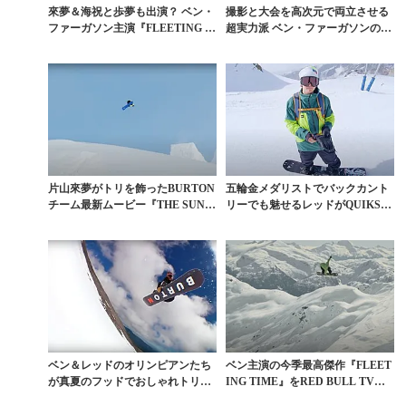
來夢＆海祝と歩夢も出演？ ベン・
撮影と大会を高次元で両立させる
ファーガソン主演『FLEETING TI
超実力派 ベン・ファーガソンのフ
ME』予...
ルパート動画
片山來夢がトリを飾ったBURTON
五輪金メダリストでバックカント
チーム最新ムービー『THE SUN C
リーでも魅せるレッドがQUIKSIL
AME ...
VERと契約
ベン＆レッドのオリンピアンたち
ベン主演の今季最高傑作『FLEET
が真夏のフッドでおしゃれトリッ
ING TIME』をRED BULL TVで
クを連発
無...