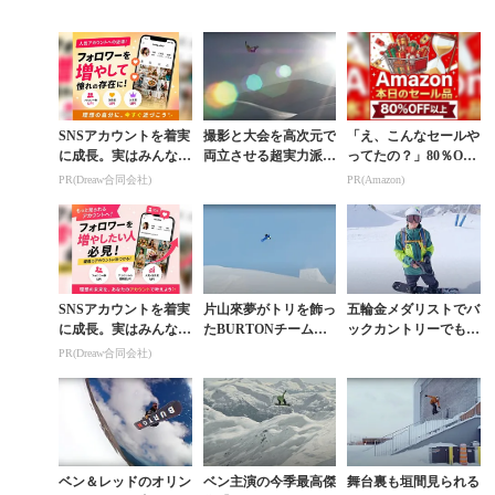
ルの先にあるフリース
き映像作品を目指す
ソン主演『FLEETIN
タイルの本質
『FLEETING TIM
G TIME』予告編
E』
SNSアカウントを着実
撮影と大会を高次元で
「え、こんなセールや
に成長。実はみんなコ
両立させる超実力派
ってたの？」80％OFF
コ使ってます。
ベン・ファーガソンの
以上が続々登場！Am
PR(Dreaw合同会社)
PR(Amazon)
フルパート動画
azonの本気が凄すぎる
SNSアカウントを着実
片山來夢がトリを飾っ
五輪金メダリストでバ
に成長。実はみんなコ
たBURTONチーム最
ックカントリーでも魅
コ使ってます。
新ムービー『THE SU
せるレッドがQUIKSI
PR(Dreaw合同会社)
N CAME OUT』
LVERと契約
ベン＆レッドのオリン
ベン主演の今季最高傑
舞台裏も垣間見られる