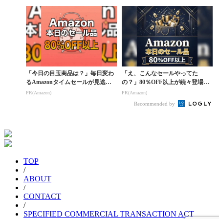
「今日の目玉商品は？」毎日変わ
「え、こんなセールやってた
るAmazonタイムセールが見逃せ
の？」80％OFF以上が続々登場！
ない
Amazonの本気が...
PR(Amazon)
PR(Amazon)
Recommended by
TOP
/
ABOUT
/
CONTACT
/
SPECIFIED COMMERCIAL TRANSACTION ACT