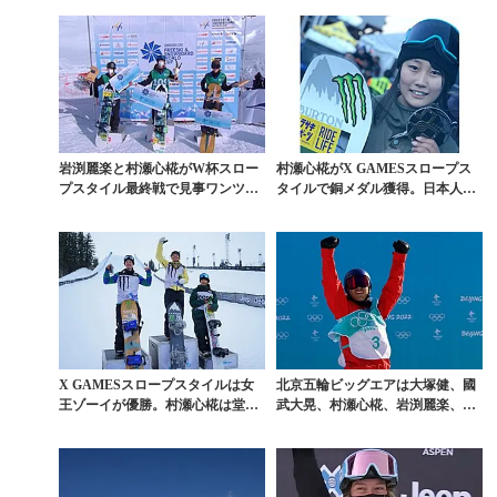
岩渕麗楽と村瀬心椛がW杯スロー
村瀬心椛がX GAMESスロープス
プスタイル最終戦で見事ワンツー
タイルで銅メダル獲得。日本人初
フィニッシュ
のメダリスト誕生
X GAMESスロープスタイルは女
北京五輪ビッグエアは大塚健、國
王ゾーイが優勝。村瀬心椛は堂々
武大晃、村瀬心椛、岩渕麗楽、鬼
の3位
塚雅の5名が決勝進出