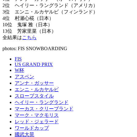
2位 ヘイリー・ラングランド（アメリカ）
3位 エンニ・ルカヤルビ（フィンランド）
4位 村瀬心椛（日本）
10位 鬼塚 雅（日本）
13位 芳家里菜（日本）
全結果は
こちら
photos: FIS SNOWBOARDING
FIS
US GRAND PRIX
W杯
アスペン
アンナ・ガッサー
エンニ・ルカヤルビ
スロープスタイル
ヘイリー・ラングランド
マーカス・クリーブランド
マーク・マクモリス
レッド・ジェラード
ワールドカップ
國武大晃