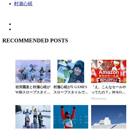
村瀬心椛
RECOMMENDED POSTS
岩渕麗楽と村瀬心椛が
村瀬心椛がX GAMES
「え、こんなセールや
W杯スロープスタイル
スロープスタイルで銅
ってたの？」80％OFF
最終戦で見事ワンツー
メダル獲得。日本人初
以上が続々登場！Am
PR(Amazon)
フィニッシュ
のメダリスト誕生
azonの本気が凄すぎる