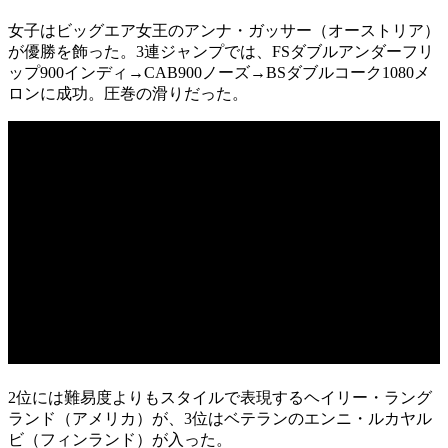
女子はビッグエア女王のアンナ・ガッサー（オーストリア）
が優勝を飾った。3連ジャンプでは、FSダブルアンダーフリ
ップ900インディ→CAB900ノーズ→BSダブルコーク1080メ
ロンに成功。圧巻の滑りだった。
2位には難易度よりもスタイルで表現するヘイリー・ラング
ランド（アメリカ）が、3位はベテランのエンニ・ルカヤル
ビ（フィンランド）が入った。