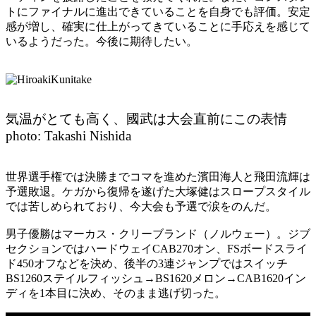
トにファイナルに進出できていることを自身でも評価。安定
感が増し、確実に仕上がってきていることに手応えを感じて
いるようだった。今後に期待したい。
気温がとても高く、國武は大会直前にこの表情
photo: Takashi Nishida
世界選手権では決勝までコマを進めた濱田海人と飛田流輝は
予選敗退。ケガから復帰を遂げた大塚健はスロープスタイル
では苦しめられており、今大会も予選で涙をのんだ。
男子優勝はマーカス・クリーブランド（ノルウェー）。ジブ
セクションではハードウェイCAB270オン、FSボードスライ
ド450オフなどを決め、後半の3連ジャンプではスイッチ
BS1260ステイルフィッシュ→BS1620メロン→CAB1620イン
ディを1本目に決め、そのまま逃げ切った。