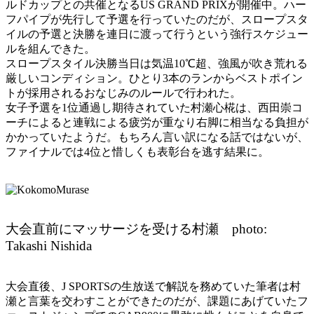
ルドカップとの共催となるUS GRAND PRIXが開催中。ハー
フパイプが先行して予選を行っていたのだが、スロープスタ
イルの予選と決勝を連日に渡って行うという強行スケジュー
ルを組んできた。
スロープスタイル決勝当日は気温10℃超、強風が吹き荒れる
厳しいコンディション。ひとり3本のランからベストポイン
トが採用されるおなじみのルールで行われた。
女子予選を1位通過し期待されていた村瀬心椛は、西田崇コ
ーチによると連戦による疲労が重なり右脚に相当なる負担が
かかっていたようだ。もちろん言い訳になる話ではないが、
ファイナルでは4位と惜しくも表彰台を逃す結果に。
大会直前にマッサージを受ける村瀬 photo:
Takashi Nishida
大会直後、J SPORTSの生放送で解説を務めていた筆者は村
瀬と言葉を交わすことができたのだが、課題にあげていたフ