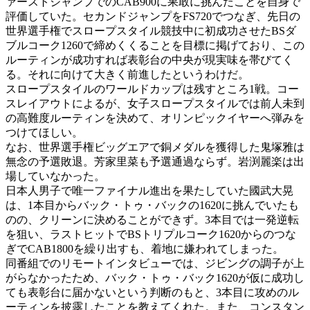
ァーストジャンプでのCAB900に果敢に挑んだことを自身で
評価していた。セカンドジャンプをFS720でつなぎ、先日の
世界選手権でスロープスタイル競技中に初成功させたBSダ
ブルコーク1260で締めくくることを目標に掲げており、この
ルーティンが成功すれば表彰台の中央が現実味を帯びてく
る。それに向けて大きく前進したというわけだ。
スロープスタイルのワールドカップは残すところ1戦。コー
スレイアウトによるが、女子スロープスタイルでは前人未到
の高難度ルーティンを決めて、オリンピックイヤーへ弾みを
つけてほしい。
なお、世界選手権ビッグエアで銅メダルを獲得した鬼塚雅は
無念の予選敗退。芳家里菜も予選通過ならず。岩渕麗楽は出
場していなかった。
日本人男子で唯一ファイナル進出を果たしていた國武大晃
は、1本目からバック・トゥ・バックの1620に挑んでいたも
のの、クリーンに決めることができず。3本目では一発逆転
を狙い、ラストヒットでBSトリプルコーク1620からのつな
ぎでCAB1800を繰り出すも、着地に嫌われてしまった。
同番組でのリモートインタビューでは、ジビングの調子が上
がらなかったため、バック・トゥ・バック1620が仮に成功し
ても表彰台に届かないという判断のもと、3本目に攻めのル
ーティンを披露したことを教えてくれた。また、コンスタン