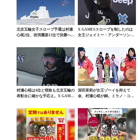
北京五輪女子スロープ予選は村瀬
X GAMESスロープを制したのは
心椛2位、岩渕麗楽11位で決勝へ。
女王ジェイミー・アンダーソン。
鬼塚雅は涙
岩渕＆村瀬惜敗
村瀬心椛は4位と惜敗も北京五輪の
深田茉莉が女王ゾーイを抑えて
表彰台に確かな手応え。X GAME
金、村瀬心椛が銅。ミラノ・コル
Sスロープ詳報
ティナ五輪スロープスタ...