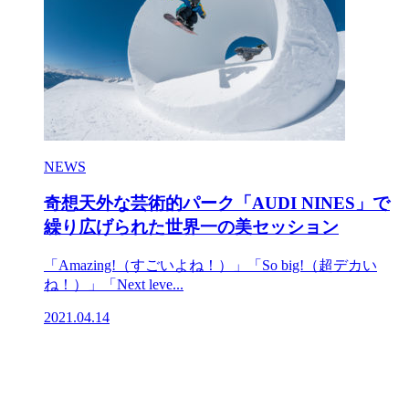
NEWS
奇想天外な芸術的パーク「AUDI NINES」で
繰り広げられた世界一の美セッション
「Amazing!（すごいよね！）」「So big!（超デカい
ね！）」「Next leve...
2021.04.14