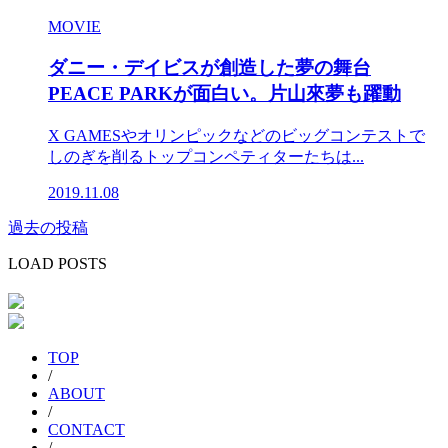
MOVIE
ダニー・デイビスが創造した夢の舞台
PEACE PARKが面白い。片山來夢も躍動
X GAMESやオリンピックなどのビッグコンテストで
しのぎを削るトップコンペティターたちは...
2019.11.08
過去の投稿
投
稿
LOAD POSTS
ナ
ビ
ゲ
TOP
/
ー
ABOUT
/
シ
CONTACT
/