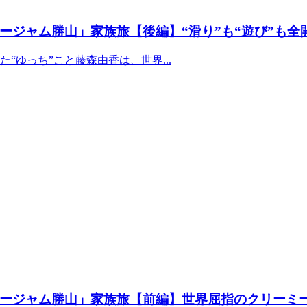
ージャム勝山」家族旅【後編】“滑り”も“遊び”も全
ゆっち”こと藤森由香は、世界...
ージャム勝山」家族旅【前編】世界屈指のクリーミ