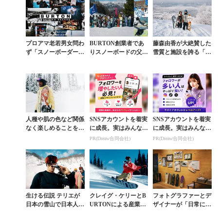
プロアマ老若男女問わ
BURTON創業者であ
藤森由香が大絶賛した
ず「スノーボーダーと
りスノーボードの父、
雪質と施設を誇る「ス
いう生き方」について
ジェイク・バートンを
キージャム勝山」家族
改めて考えたい
讃える日。「A DAY F
旅【後編】“滑
OR JAK...
り”も“遊び”も全開で
楽し...
人種や肌の色など関係
SNSアカウントを着実
SNSアカウントを着実
なく楽しめることを象
に成長。実はみんなコ
に成長。実はみんなコ
徴するボードがBURT
コ使ってます。
コ使ってます。
PR(Dreaw合同会社)
PR(Dreaw合同会社)
ONよりドロップ
生ける伝説 テリエが
クレイグ・ケリーとB
フォトグラファーとデ
日本の雪山で日本人ス
URTONによる産業革
ザイナーが「日常に雪
ノーボーダーたちと濃
命
山を」の想いを込めた