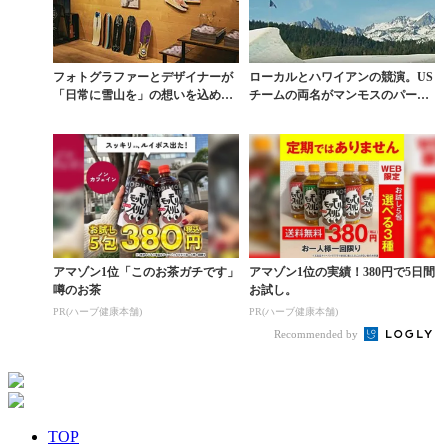
フォトグラファーとデザイナーが
ローカルとハワイアンの競演。US
「日常に雪山を」の想いを込めた
チームの両名がマンモスのパーク
新感覚イベント
で美セッション
アマゾン1位「このお茶ガチです」
アマゾン1位の実績！380円で5日間
噂のお茶
お試し。
PR(ハーブ健康本舗)
PR(ハーブ健康本舗)
Recommended by
TOP