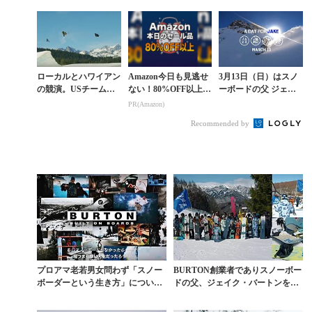
厚セッション
新感覚イベント
ローカルとハワイアン
Amazon今日も見逃せ
3月13日（日）はスノ
の競演。USチームの
ない！80%OFF以上が
ーボードの父 ジェイ
両名がマンモスのパー
続々登場
ク・バートンを称える
PR(Amazon)
クで美セッション
日「A DAY FOR JAK
Recommended by
E」
プロアマ老若男女問わず「スノー
BURTON創業者でありスノーボー
ボーダーという生き方」について
ドの父、ジェイク・バートンを讃
改めて考えたい
える日。「A D...