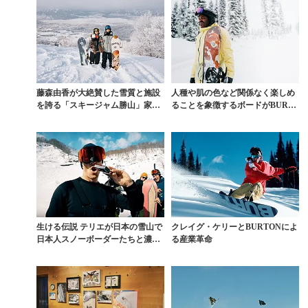
藤森由香が大絶賛した雪質と施設
人種や肌の色など関係なく楽しめ
を誇る「スキージャム勝山」家族
ることを象徴するボードがBURT
旅【後編】“滑り”も...
ONよりドロップ
生ける伝説 テリエが日本の雪山で
クレイグ・ケリーとBURTONによ
日本人スノーボーダーたちと濃厚
る産業革命
セッション