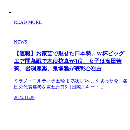
READ MORE
NEWS
【速報】お家芸で魅せた日本勢。W杯ビッグ
エア開幕戦で木俣椋真が3位、女子は深田茉
莉、岩渕麗楽、鬼塚雅が表彰台独占
ミラノ・コルティナ五輪まで残り3ヶ月を切った今。各
国の代表選考を兼ねたFIS（国際スキー・...
2025.11.29