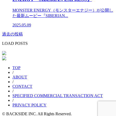
MONSTER ENERGY（モンスターエナジー）が公開し
た最新ムービー『SIBERIAN...
2025.05.09
過去の投稿
投
稿
LOAD POSTS
ナ
ビ
ゲ
TOP
/
ー
ABOUT
/
シ
CONTACT
/
ョ
SPECIFIED COMMERCIAL TRANSACTION ACT
/
ン
PRIVACY POLICY
© BACKSIDE INC. All Rights Reserved.