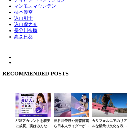
マンモスマウンテン
柿本優空
込山剛士
込山虎之介
長谷川帝勝
高森日葵
RECOMMENDED POSTS
SNSアカウントを着実
長谷川帝勝や高森日葵
カリフォルニアのリア
に成長。実はみんなコ
ら日本人ライダーがマ
ルな横乗り文化を表現