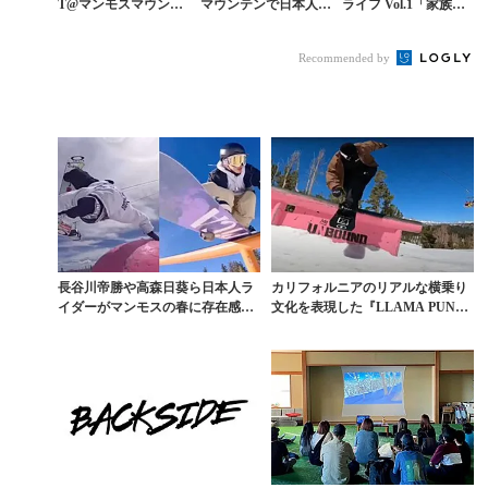
T@マンモスマウンテ
マウンテンで日本人ス
ライフ Vol.1「家族そ
ン前編「すごいメンツ
ノーボーダーのサポー
ろってスノーボーダー
がやってきた」
ト開始
の聖地で暮らす決意」
Recommended by
長谷川帝勝や高森日葵ら日本人ラ
カリフォルニアのリアルな横乗り
イダーがマンモスの春に存在感を
文化を表現した『LLAMA PUNC
刻む。日米の架け橋的...
H 4』