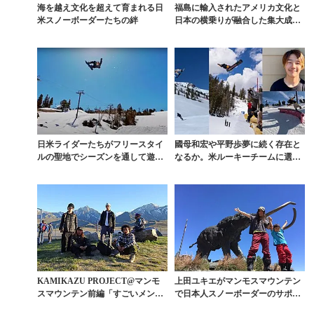
海を越え文化を超えて育まれる日
福島に輸入されたアメリカ文化と
米スノーボーダーたちの絆
日本の横乗りが融合した集大成
『LLAMA PUNC...
日米ライダーたちがフリースタイ
國母和宏や平野歩夢に続く存在と
ルの聖地でシーズンを通して遊び
なるか。米ルーキーチームに選出
尽くす『LLAMA ...
された日米ハイブリッ...
KAMIKAZU PROJECT@マンモ
上田ユキエがマンモスマウンテン
スマウンテン前編「すごいメンツ
で日本人スノーボーダーのサポー
がやってき...
ト開始