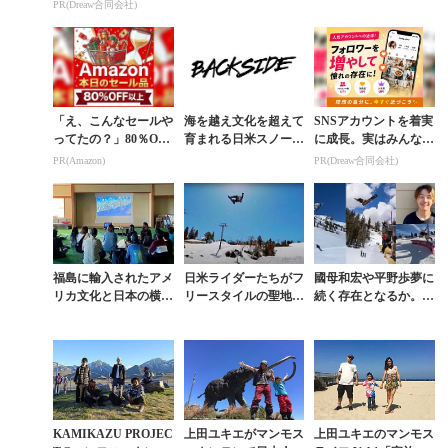
コ使ってます。
ンモスの春に存在感を
した『LLAMA PUNC
PR(Dreaw合同会社)
刻む。日米の架け橋的
H 4』
存在が紡ぐ『LLAM...
「え、こんなセールや
海を越え文化を超えて
SNSアカウントを着実
ってたの？」80％OFF
育まれる日米スノーボ
に成長。実はみんなコ
以上が続々登場！Am
ーダーたちの絆
コ使ってます。
PR(Amazon)
PR(Dreaw合同会社)
azonの本気が凄すぎる
福島に輸入されたアメ
日米ライダーたちがフ
國母和宏や平野歩夢に
リカ文化と日本の横乗
リースタイルの聖地で
続く存在となるか。米
りが融合した集大成
シーズンを通して遊び
ルーキーチームに選出
『LLAMA PUNCH
尽くす『LLAMA PU
された日米ハイブリッ
3』
NCH』
ドの14歳が切り拓く...
KAMIKAZU PROJEC
上田ユキエがマンモス
上田ユキエのマンモス