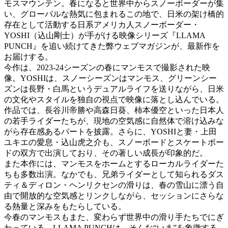
モスマウンテン。春になると世界中からスノーボーダーが集
い、グローバルな熱気に包まれるこの地で、日米の架け橋的
存在として活動する日系アメリカ人スノーボーダー・
YOSHI（込山剛士）が手がける映像シリーズ『LLAMA
PUNCH』を追い続けてきた弊ウェブマガジンが、最新作を
お届けする。
今作は、2023-24シーズンの春にマンモスで撮影された映
像。YOSHIは、スノーシーズンはマンモス、グリーンシー
ズンは長野・白馬というデュアルライフを送りながら、日米
の文化やスタイルを独自の視点で映像に落とし込んでいる。
作品では、長谷川帝勝や高森日葵、柿本優空といった日本人
の若手ライダーたちが、現地の空気感に自然体で溶け込みな
がら存在感あるパートを披露。さらに、YOSHIと妻・上田
ユキエの愛息・込山虎之介も、スノーボードとスケートボー
ドの双方で出演しており、その著しい成長が印象的だ。
また本作には、マンモスをホームとするローカルライダーた
ちも多数出演。なかでも、兄弟ライダーとして知られるダス
ティ＆ディロン・ヘンリクセンの滑りは、春の雪山に漂う自
由で開放的な空気感とリンクしながら、セッションにさらな
る熱量と深みをもたらしている。
今春のマンモスもまた、変わらず世界中の滑り手たちでにぎ
わっている。LLAMA PUNCHは、そんな“いま”を象徴する