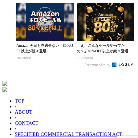
Amazon今日も見逃せない！80%O
「え、こんなセールやってた
FF以上が続々登場
の？」80％OFF以上が続々登場！
Amazonの本気が...
PR(Amazon)
PR(Amazon)
Recommended by
TOP
/
ABOUT
/
CONTACT
/
SPECIFIED COMMERCIAL TRANSACTION ACT