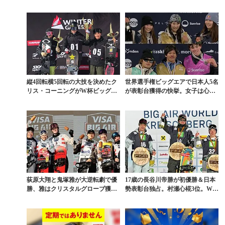
位獲得のW杯ビ...
ネカンガスは唯一...
縦4回転横5回転の大技を決めたク
世界選手権ビッグエアで日本人5名
リス・コーニングがW杯ビッグエ
が表彰台獲得の快挙。女子は心椛
ア初戦を制す
＆麗楽＆茉莉が独占...
荻原大翔と鬼塚雅が大逆転劇で優
17歳の長谷川帝勝が初優勝＆日本
勝、雅はクリスタルグローブ獲
勢表彰台独占。村瀬心椛3位。W杯
得。W杯ビッグエア最終...
ビッグエア速報