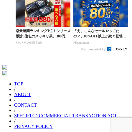
楽天週間ランキング1位！シリーズ
「え、こんなセールやってた
累計3億包のスッキリ茶。380円で
の？」80％OFF以上が続々登場！
お試し
Amazonの本気が...
PR(ハーブ健康本舗)
PR(Amazon)
Recommended by
TOP
/
ABOUT
/
CONTACT
/
SPECIFIED COMMERCIAL TRANSACTION ACT
/
PRIVACY POLICY