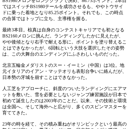
BS1980メロンをロンググラブで決め、86.75ポイント。2本目
ではスイッチBS1980テールを成功させるも、ややトウサイ
ドに乗った着地となり85.25ポイント。それでも、この時点
の合算ではトップに立ち、主導権を握る。
最終3本目。椋真は自身のコンテストキャリアでも初となる
BS2160メロンに挑んだ。ランディングしたかに見えたが、
やや後傾となり右手で耐える形に。ポイントを塗り替えるこ
とはできなかったが、6回転という大技を選択したその姿勢
は、この大舞台のエンディングにふさわしいものだった。
北京五輪金メダリストのスー・イーミン（中国）は3位。地
元イタリアのイアン・マッテオリも表彰台争いに絡んだが、
日本勢の牙城を崩すことはできなかった。
人工芝をアプローチに、斜度のついたランディングにエアマ
ットを敷いた、雪を必要としないジャンプ練習施設が日本で
初めて誕生したのは2003年のことだ。以来、その技術と環境
は全国へ、そして海外へと広がり、多くのスピンマスターを
育ててきた。
23年の時を経て、その積み重ねがオリンピックという最高の