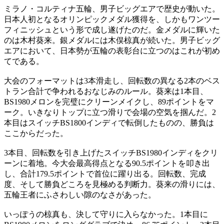
ミラノ・コルティナ五輪、男子ビッグエアで歴史が動いた。
日本人初となるオリンピックメダル獲得を、しかもワンツー
フィニッシュという形で成し遂げたのだ。金メダルに輝いた
のは木村葵来。銀メダルには木俣椋真が続いた。男子ビッグ
エアにおいて、日本勢が五輪の表彰台に立つのはこれが初め
てである。
大会のフォーマットは3本滑走し、回転数の異なる2本のベス
トラン合計で争われるおなじみのルール。葵来は1本目、
BS1980メロンを完璧にクリーンメイクし、89ポイントをマ
ーク。いきなりトップに立つ滑りで会場の空気を掴んだ。2
本目はスイッチBS1800インディで転倒したものの、勝負は
ここからだった。
3本目、回転数を引き上げたスイッチBS1980インディをクリ
ーンに着地。今大会最高得点となる90.5ポイントを叩き出
し、合計179.5ポイントで首位に躍り出る。回転数、完成
度、そして勝負どころを見極める判断力。葵来の滑りには、
五輪王者にふさわしい隙のなさがあった。
いっぽうの椋真も、決して守りに入らなかった。1本目に