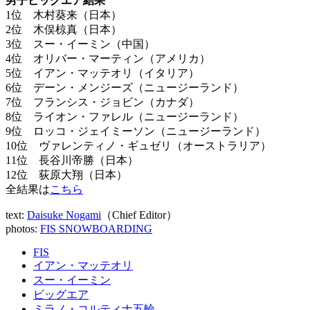
男子ビッグエア結果
1位 木村葵来（日本）
2位 木俣椋真（日本）
3位 スー・イーミン（中国）
4位 オリバー・マーティン（アメリカ）
5位 イアン・マッテオリ（イタリア）
6位 デーン・メンジーズ（ニュージーランド）
7位 フランシス・ジョビン（カナダ）
8位 ライオン・ファレル（ニュージーランド）
9位 ロッコ・ジェイミーソン（ニュージーランド）
10位 ヴァレンティノ・ギュゼリ（オーストラリア）
11位 長谷川帝勝（日本）
12位 荻原大翔（日本）
全結果は
こちら
text:
Daisuke Nogami
（Chief Editor）
photos:
FIS SNOWBOARDING
FIS
イアン・マッテオリ
スー・イーミン
ビッグエア
ミラノ・コルティナ五輪