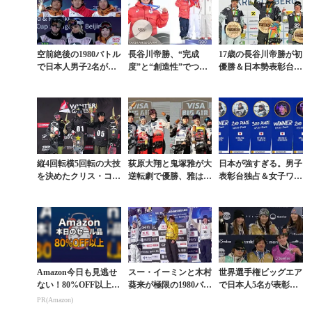
雅...
空前絶後の1980バトル
長谷川帝勝、“完成
17歳の長谷川帝勝が初
で日本人男子2名が表
度”と“創造性”でつか
優勝＆日本勢表彰台独
彰台の快挙。鬼塚雅は
んだ五輪の銀。0.28ポ
占。村瀬心椛3位。W
3位獲得のW杯ビッグ
イント差の激戦となっ
杯ビッグエア速報
エア2戦目
た男子スロープス...
縦4回転横5回転の大技
荻原大翔と鬼塚雅が大
日本が強すぎる。男子
を決めたクリス・コー
逆転劇で優勝、雅はク
表彰台独占＆女子ワン
ニングがW杯ビッグエ
リスタルグローブ獲
ツーフィニッシュを果
ア初戦を制す
得。W杯ビッグエア最
たしたW杯ビッグエア
終戦レポート
Amazon今日も見逃せ
スー・イーミンと木村
世界選手権ビッグエア
ない！80%OFF以上が
葵来が極限の1980バト
で日本人5名が表彰台
続々登場
ル。表現者レネ・リン
獲得の快挙。女子は心
PR(Amazon)
ネカンガスは唯一無二
椛＆麗楽＆茉莉が独