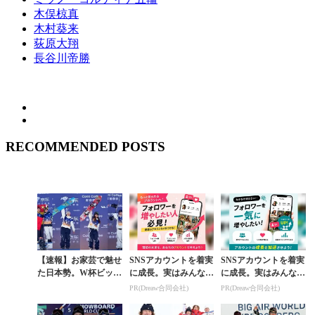
木俣椋真
木村葵来
荻原大翔
長谷川帝勝
RECOMMENDED POSTS
【速報】お家芸で魅せ
SNSアカウントを着実
SNSアカウントを着実
た日本勢。W杯ビッグ
に成長。実はみんなコ
に成長。実はみんなコ
エア開幕戦で木俣椋真
コ使ってます。
コ使ってます。
PR(Dreaw合同会社)
PR(Dreaw合同会社)
が3位、女子は深田茉
莉、岩渕麗楽、鬼塚