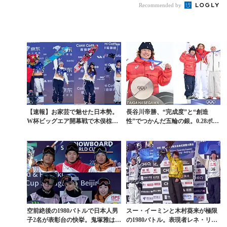
Recommended by
の1440＆12...
占。男子は椋真と帝勝
が...
【速報】お家芸で魅せた日本勢。
長谷川帝勝、“完成度”と“創造
W杯ビッグエア開幕戦で木俣椋真
性”でつかんだ五輪の銀。0.28ポイ
が3位、女子は深田茉...
ント差の激戦と...
空前絶後の1980バトルで日本人男
スー・イーミンと木村葵来が極限
子2名が表彰台の快挙。鬼塚雅は3
の1980バトル。表現者レネ・リン