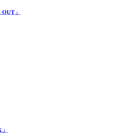
OUT」
K」