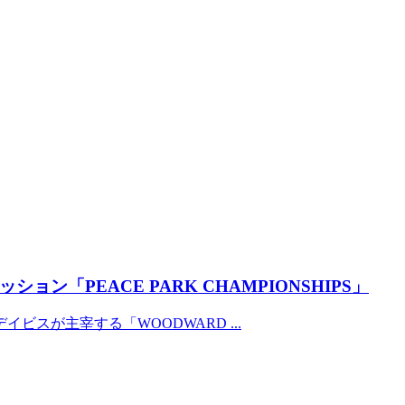
「PEACE PARK CHAMPIONSHIPS」
ビスが主宰する「WOODWARD ...