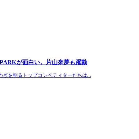
 PARKが面白い。片山來夢も躍動
のぎを削るトップコンペティターたちは...