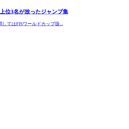
上位3名が放ったジャンプ集
してはFISワールドカップ扱...