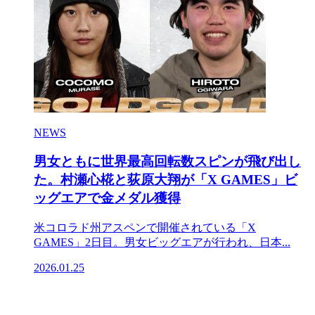
NEWS
男女ともに世界最高回転数スピンが飛び出し
た。村瀬心椛と荻原大翔が「X GAMES」ビ
ッグエアで金メダル獲得
米コロラド州アスペンで開催されている「X
GAMES」2日目。男女ビッグエアが行われ、日本...
2026.01.25