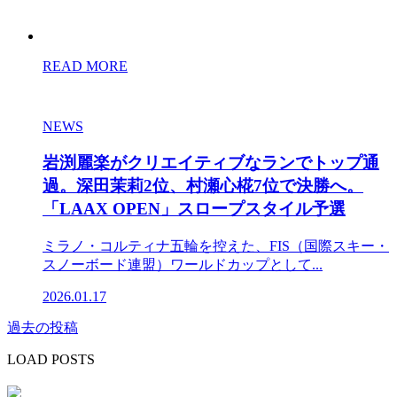
READ MORE
NEWS
岩渕麗楽がクリエイティブなランでトップ通
過。深田茉莉2位、村瀬心椛7位で決勝へ。
「LAAX OPEN」スロープスタイル予選
ミラノ・コルティナ五輪を控えた、FIS（国際スキー・
スノーボード連盟）ワールドカップとして...
2026.01.17
過去の投稿
投
稿
LOAD POSTS
ナ