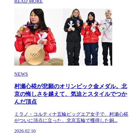
READ MORE
NEWS
村瀬心椛が悲願のオリンピック金メダル。北
京の悔しさを越えて、気迫とスタイルでつか
んだ頂点
ミラノ・コルティナ五輪ビッグエア女子で、村瀬心椛
がついに頂点に立った。北京五輪で獲得した銅...
2026.02.10