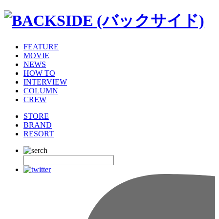
FEATURE
MOVIE
NEWS
HOW TO
INTERVIEW
COLUMN
CREW
STORE
BRAND
RESORT