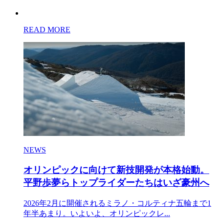
READ MORE
NEWS
オリンピックに向けて新技開発が本格始動。
平野歩夢らトップライダーたちはいざ豪州へ
2026年2月に開催されるミラノ・コルティナ五輪まで1
年半あまり。いよいよ、オリンピックレ...