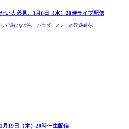
い人必見。3月6日（水）20時ライブ配信
て遊びながら、パウダースノーの浮遊感を...
月19日（木）20時〜生配信