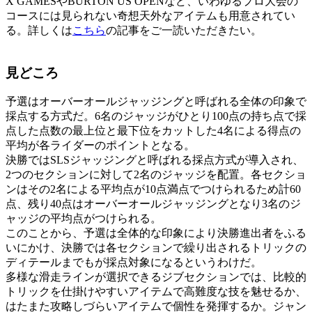
X GAMESやBURTON US OPENなど、いわゆるプロ大会の
コースには見られない奇想天外なアイテムも用意されてい
る。詳しくは
こちら
の記事をご一読いただきたい。
見どころ
予選はオーバーオールジャッジングと呼ばれる全体の印象で
採点する方式だ。6名のジャッジがひとり100点の持ち点で採
点した点数の最上位と最下位をカットした4名による得点の
平均が各ライダーのポイントとなる。
決勝ではSLSジャッジングと呼ばれる採点方式が導入され、
2つのセクションに対して2名のジャッジを配置。各セクショ
ンはその2名による平均点が10点満点でつけられるため計60
点、残り40点はオーバーオールジャッジングとなり3名のジ
ャッジの平均点がつけられる。
このことから、予選は全体的な印象により決勝進出者をふる
いにかけ、決勝では各セクションで繰り出されるトリックの
ディテールまでもが採点対象になるというわけだ。
多様な滑走ラインが選択できるジブセクションでは、比較的
トリックを仕掛けやすいアイテムで高難度な技を魅せるか、
はたまた攻略しづらいアイテムで個性を発揮するか。ジャン