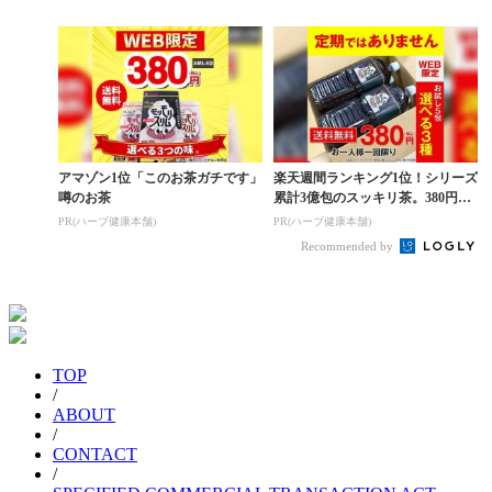
E GIRLS V...
アマゾン1位「このお茶ガチです」
楽天週間ランキング1位！シリーズ
噂のお茶
累計3億包のスッキリ茶。380円で
お試し
PR(ハーブ健康本舗)
PR(ハーブ健康本舗)
Recommended by
TOP
/
ABOUT
/
CONTACT
/