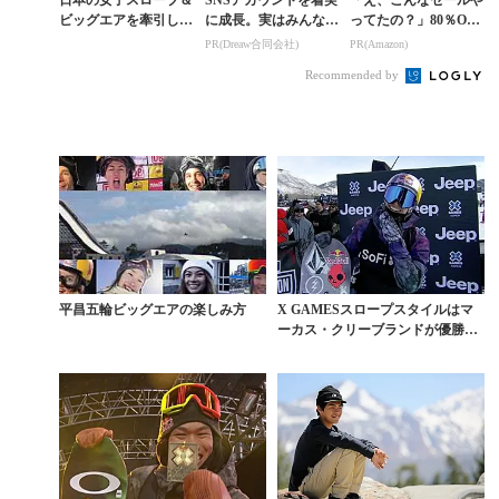
日本の女子スロープ＆
SNSアカウントを着実
「え、こんなセールや
ビッグエアを牽引した
に成長。実はみんなコ
ってたの？」80％OFF
藤森由香が語る【CU
コ使ってます。
以上が続々登場！Am
PR(Dreaw合同会社)
PR(Amazon)
TE GIRLS Vol.5】
azonの本気が凄すぎる
Recommended by
平昌五輪ビッグエアの楽しみ方
X GAMESスロープスタイルはマ
ーカス・クリーブランドが優勝。
角野友基は敗退