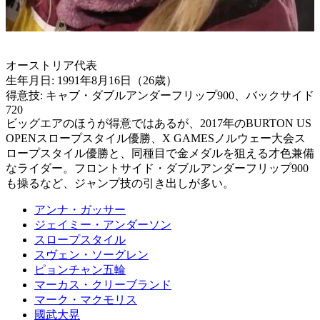
オーストリア代表
生年月日: 1991年8月16日（26歳）
得意技: キャブ・ダブルアンダーフリップ900、バックサイド
720
ビッグエアのほうが得意ではあるが、2017年のBURTON US
OPENスロープスタイル優勝、X GAMESノルウェー大会ス
ロープスタイル優勝と、同種目で金メダルを狙える才色兼備
なライダー。フロントサイド・ダブルアンダーフリップ900
も操るなど、ジャンプ技の引き出しが多い。
アンナ・ガッサー
ジェイミー・アンダーソン
スロープスタイル
スヴェン・ソーグレン
ピョンチャン五輪
マーカス・クリーブランド
マーク・マクモリス
國武大晃