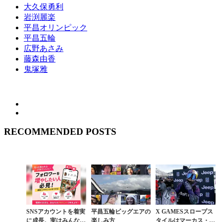
大久保勇利
岩渕麗楽
平昌オリンピック
平昌五輪
広野あさみ
藤森由香
鬼塚雅
RECOMMENDED POSTS
SNSアカウントを着実
平昌五輪ビッグエアの
X GAMESスロープス
に成長。実はみんなコ
楽しみ方
タイルはマーカス・ク