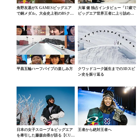
角野友基がX GAMESビッグエア
大塚 健 独占インタビュー「17歳で
で銅メダル。大会史上初のBSクワ
ビッグエア世界王者に上り詰めた
ッド1980炸...
強さの秘密」
平昌五輪ハーフパイプの楽しみ方
クワッドコーク誕生までの3Dスピ
ン史を振り返る
日本の女子スロープ＆ビッグエア
王者から絶対王者へ
を牽引した藤森由香が語る【CUT