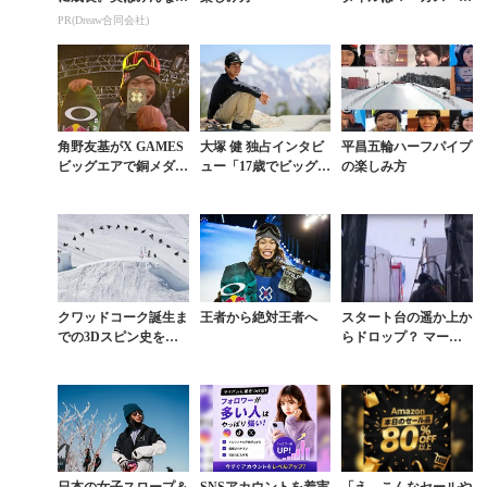
コ使ってます。
リーブランドが優勝。
PR(Dreaw合同会社)
角野友基は敗退
角野友基がX GAMES
大塚 健 独占インタビ
平昌五輪ハーフパイプ
ビッグエアで銅メダ
ュー「17歳でビッグエ
の楽しみ方
ル。大会史上初のBS
ア世界王者に上り詰め
クワッド1980炸裂
た強さの秘密」
クワッドコーク誕生ま
王者から絶対王者へ
スタート台の遥か上か
での3Dスピン史を振
らドロップ？ マー
り返る
ク・マクモリスがDE
W TOURジャンプ優
勝