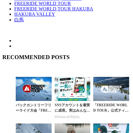
FREERIDE WORLD TOUR
FREERIDE WORLD TOUR HAKUBA
HAKUBA VALLEY
白馬
RECOMMENDED POSTS
バックカントリーフリ
SNSアカウントを着実
「FREERIDE WORL
ーライド大会「FREE
に成長。実はみんなコ
D TOUR」公式ティザ
RIDE WORLD TOU
コ使ってます。
ー公開＆ツアースケジ
PR(Dreaw合同会社)
R」の白馬大会が除外
ュール発表