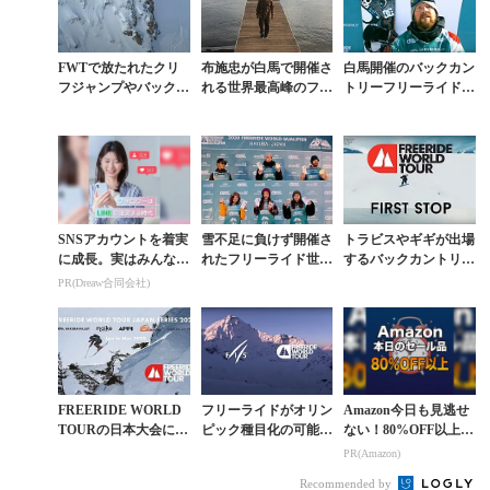
FWTで放たれたクリ
布施忠が白馬で開催さ
白馬開催のバックカン
フジャンプやバックフ
れる世界最高峰のフリ
トリーフリーライド世
リップなど各ジャンル
ーライド大会に参戦決
界大会でトラビス・ラ
のベスト10映像集
定
イスが優勝
SNSアカウントを着実
雪不足に負けず開催さ
トラビスやギギが出場
に成長。実はみんなコ
れたフリーライド世界
するバックカントリー
コ使ってます。
大会の白馬予選で日本
フリーライド世界大会
PR(Dreaw合同会社)
勢が躍動
に山崎恵太が参戦
FREERIDE WORLD
フリーライドがオリン
Amazon今日も見逃せ
TOURの日本大会に東
ピック種目化の可能性
ない！80%OFF以上が
北エリアが加わりさら
高まる。FISが正式種
続々登場
PR(Amazon)
なる拡大へ
目として認定
Recommended by