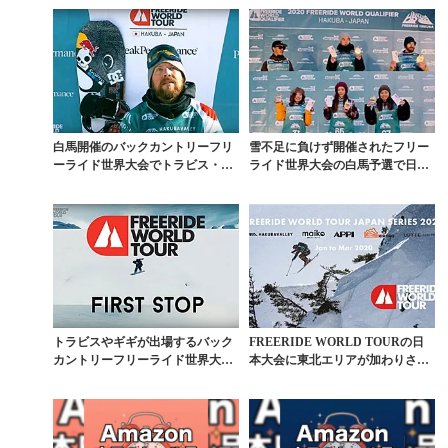
白馬開催のバックカントリーフリ
雪不足に負けず開催されたフリー
ーライド世界大会でトラビス・ラ
ライド世界大会の白馬予選で日本
イスが優勝
勢が躍動
トラビスやギギが出場するバック
FREERIDE WORLD TOURの日
カントリーフリーライド世界大会
本大会に東北エリアが加わりさら
に山崎恵太が参戦
なる拡大...