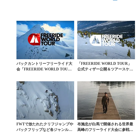
バックカントリーフリーライド大
「FREERIDE WORLD TOUR」
会「FREERIDE WORLD TOU
公式ティザー公開＆ツアースケジ
R」の白馬...
ュール発...
FWTで放たれたクリフジャンプや
布施忠が白馬で開催される世界最
バックフリップなど各ジャンルの
高峰のフリーライド大会に参戦決
ベスト10映像集
定