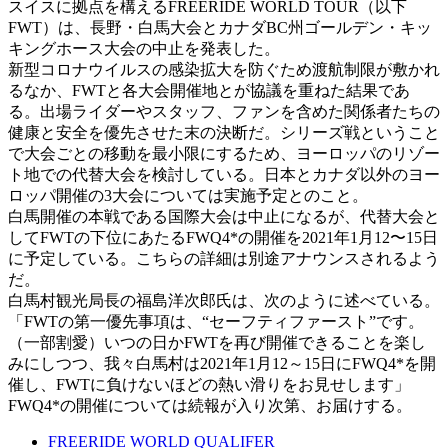
スイスに拠点を構えるFREERIDE WORLD TOUR（以下
FWT）は、長野・白馬大会とカナダBC州ゴールデン・キッ
キングホース大会の中止を発表した。
新型コロナウイルスの感染拡大を防ぐため渡航制限が敷かれ
るなか、FWTと各大会開催地とが協議を重ねた結果であ
る。出場ライダーやスタッフ、ファンを含めた関係者たちの
健康と安全を優先させた末の決断だ。シリーズ戦ということ
で大会ごとの移動を最小限にするため、ヨーロッパのリゾー
ト地での代替大会を検討している。日本とカナダ以外のヨー
ロッパ開催の3大会については実施予定とのこと。
白馬開催の本戦である国際大会は中止になるが、代替大会と
してFWTの下位にあたるFWQ4*の開催を2021年1月12〜15日
に予定している。こちらの詳細は別途アナウンスされるよう
だ。
白馬村観光局長の福島洋次郎氏は、次のように述べている。
「FWTの第一優先事項は、“セーフティファースト”です。
（一部割愛）いつの日かFWTを再び開催できることを楽し
みにしつつ、我々白馬村は2021年1月12～15日にFWQ4*を開
催し、FWTに負けないほどの熱い滑りをお見せします」
FWQ4*の開催については続報が入り次第、お届けする。
FREERIDE WORLD QUALIFER