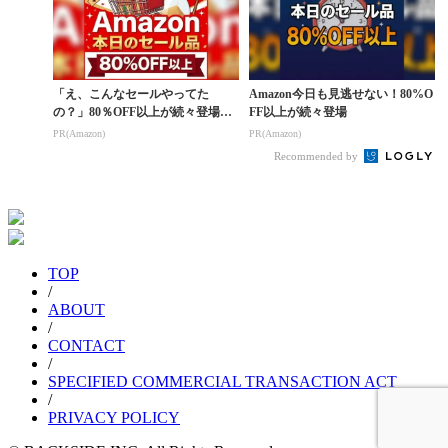
「え、こんなセールやってた
Amazon今日も見逃せない！80%O
の？」80％OFF以上が続々登場！
FF以上が続々登場
Amazonの本気が...
PR(Amazon)
PR(Amazon)
Recommended by
TOP
/
ABOUT
/
CONTACT
/
SPECIFIED COMMERCIAL TRANSACTION ACT
/
PRIVACY POLICY