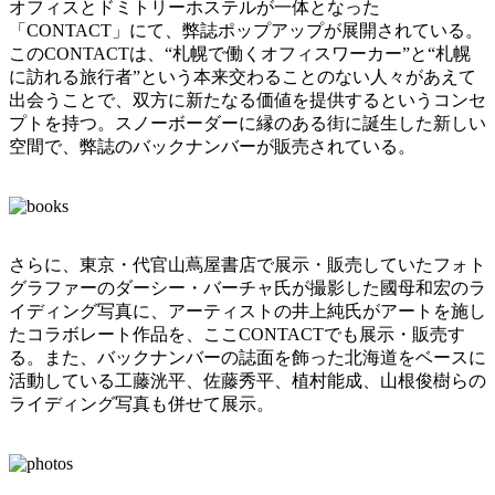
オフィスとドミトリーホステルが一体となった
「CONTACT」にて、弊誌ポップアップが展開されている。
このCONTACTは、“札幌で働くオフィスワーカー”と“札幌
に訪れる旅行者”という本来交わることのない人々があえて
出会うことで、双方に新たなる価値を提供するというコンセ
プトを持つ。スノーボーダーに縁のある街に誕生した新しい
空間で、弊誌のバックナンバーが販売されている。
さらに、東京・代官山蔦屋書店で展示・販売していたフォト
グラファーのダーシー・バーチャ氏が撮影した國母和宏のラ
イディング写真に、アーティストの井上純氏がアートを施し
たコラボレート作品を、ここCONTACTでも展示・販売す
る。また、バックナンバーの誌面を飾った北海道をベースに
活動している工藤洸平、佐藤秀平、植村能成、山根俊樹らの
ライディング写真も併せて展示。