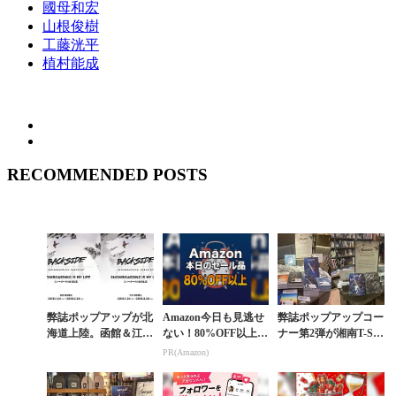
國母和宏
山根俊樹
工藤洸平
植村能成
RECOMMENDED POSTS
弊誌ポップアップが北
Amazon今日も見逃せ
弊誌ポップアップコー
海道上陸。函館＆江別
ない！80%OFF以上が
ナー第2弾が湘南T-SI
蔦屋書店で本日よりコ
続々登場
TE 蔦屋書店にオープ
PR(Amazon)
ーナー展開
ン