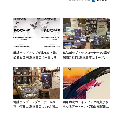
D』
弊誌ポップアップが北海道上陸。
弊誌ポップアップコーナー第2弾が
函館＆江別 蔦屋書店で本日よりコ
湘南T-SITE 蔦屋書店にオープン
ーナー展開
弊誌ポップアップコーナーが東
國母和宏のライディング写真がさ
京・代官山 蔦屋書店に1ヶ月間限
らなるアートへ。代官山 蔦屋書店
定オープン
にて展示・販売中