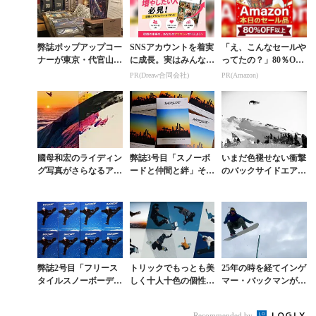
弊誌ポップアップコー
SNSアカウントを着実
「え、こんなセールや
ナーが東京・代官山
に成長。実はみんなコ
ってたの？」80％OFF
蔦屋書店に1ヶ月間限
コ使ってます。
以上が続々登場！Am
PR(Dreaw合同会社)
PR(Amazon)
定オープン
azonの本気が凄すぎる
國母和宏のライディン
弊誌3号目「スノーボ
いまだ色褪せない衝撃
グ写真がさらなるアー
ードと仲間と絆」その
のバックサイドエア映
トへ。代官山 蔦屋書
評判は？
像
店にて展示・販売中
弊誌2号目「フリース
トリックでもっとも美
25年の時を経てインゲ
タイルスノーボーディ
しく十人十色の個性を
マー・バックマンが愛
ングの本質」その評判
発揮するメソッド映像
を込めて贈る『OLLI
は？
集
ES IN PINGU LAN
Recommended by