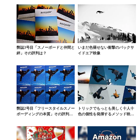
弊誌3号目「スノーボードと仲間と
いまだ色褪せない衝撃のバックサ
絆」その評判は？
イドエア映像
弊誌2号目「フリースタイルスノー
トリックでもっとも美しく十人十
ボーディングの本質」その評判
色の個性を発揮するメソッド映像
は？
集