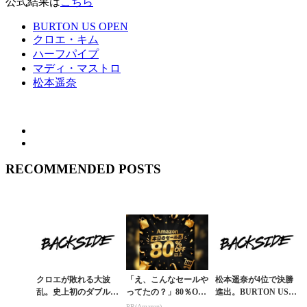
公式結果は
こちら
BURTON US OPEN
クロエ・キム
ハーフパイプ
マディ・マストロ
松本遥奈
RECOMMENDED POSTS
クロエが敗れる大波
「え、こんなセールや
松本遥奈が4位で決勝
乱。史上初のダブルが
ってたの？」80％OFF
進出。BURTON US O
飛び出したUS OPEN
以上が続々登場！Am
PEN女子ハーフパイ
PR(Amazon)