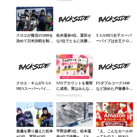
女子ハーフパイプ決勝
azonの本気が凄すぎる
プ・セミファイナル
クロエが復活の1080を
松本遥奈4位、冨田せ
X GAMES女子スーパ
決めて日米決戦を制
な5位でともに決勝進
ーパイプは女王クロ
す。US OPEN女子ハ
出。US OPEN女子ハ
エ・キムが完勝。松本
ーフパイプ速報
ーフパイプ準決勝
5位、冨田7位
クロエ・キムがX GA
SNSアカウントを着実
FSダブルコーク1440
MESスーパーパイプ
に成長。実はみんなコ
など決めた戸塚優斗が
で金。冨田せなは敗れ
コ使ってます。
FIS世界選手権ハーフ
PR(Dreaw合同会社)
るも収穫アリ
パイプで銀
負傷を乗り越えた松本
平野歩夢3位、松本遥
「え、こんなセールや
が2位、冨田が3位。U
奈4位で決勝へ。US O
ってたの？」80％OFF