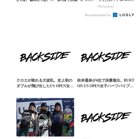
S OPEN史上初の日本
PENハーフパイプ・セ
以上が続々登場！Am
PR(Amazon)
人女子2名が表彰台に
ミファイナル速報
azonの本気が凄すぎる
Recommended by
クロエが敗れる大波乱。史上初の
松本遥奈が4位で決勝進出。BURT
ダブルが飛び出したUS OPEN女子
ON US OPEN女子ハーフパイプ・
ハーフパイプ決...
セミファ...