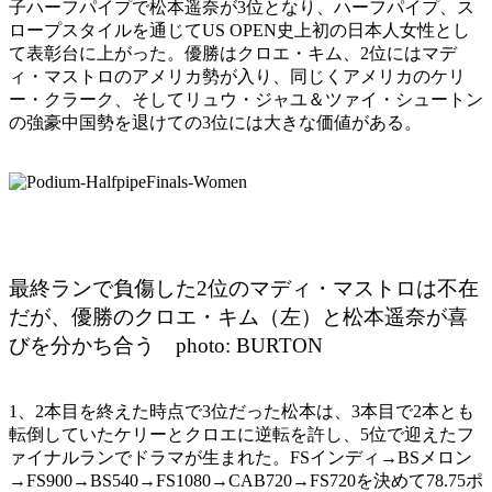
子ハーフパイプで松本遥奈が3位となり、ハーフパイプ、ス
ロープスタイルを通じてUS OPEN史上初の日本人女性とし
て表彰台に上がった。優勝はクロエ・キム、2位にはマデ
ィ・マストロのアメリカ勢が入り、同じくアメリカのケリ
ー・クラーク、そしてリュウ・ジャユ＆ツァイ・シュートン
の強豪中国勢を退けての3位には大きな価値がある。
最終ランで負傷した2位のマディ・マストロは不在
だが、優勝のクロエ・キム（左）と松本遥奈が喜
びを分かち合う photo: BURTON
1、2本目を終えた時点で3位だった松本は、3本目で2本とも
転倒していたケリーとクロエに逆転を許し、5位で迎えたフ
ァイナルランでドラマが生まれた。FSインディ→BSメロン
→FS900→BS540→FS1080→CAB720→FS720を決めて78.75ポ