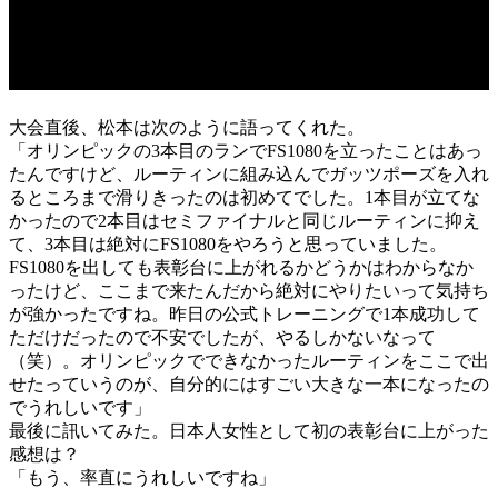
大会直後、松本は次のように語ってくれた。
「オリンピックの3本目のランでFS1080を立ったことはあっ
たんですけど、ルーティンに組み込んでガッツポーズを入れ
るところまで滑りきったのは初めてでした。1本目が立てな
かったので2本目はセミファイナルと同じルーティンに抑え
て、3本目は絶対にFS1080をやろうと思っていました。
FS1080を出しても表彰台に上がれるかどうかはわからなか
ったけど、ここまで来たんだから絶対にやりたいって気持ち
が強かったですね。昨日の公式トレーニングで1本成功して
ただけだったので不安でしたが、やるしかないなって
（笑）。オリンピックでできなかったルーティンをここで出
せたっていうのが、自分的にはすごい大きな一本になったの
でうれしいです」
最後に訊いてみた。日本人女性として初の表彰台に上がった
感想は？
「もう、率直にうれしいですね」