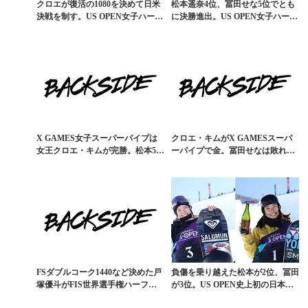
クロエが復活の1080を決めて日米
松本遥奈4位、冨田せな5位でとも
決戦を制す。US OPEN女子ハーフ
に決勝進出。US OPEN女子ハーフ
パイプ速報
パイプ準決勝
X GAMES女子スーパーパイプは
クロエ・キムがX GAMESスーパ
女王クロエ・キムが完勝。松本5
ーパイプで金。冨田せなは敗れる
位、冨田7位
も収穫アリ
FSダブルコーク1440など決めた戸
負傷を乗り越えた松本が2位、冨田
塚優斗がFIS世界選手権ハーフパ
が3位。US OPEN史上初の日本人
イプで銀
女子2名が表...