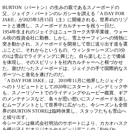
BURTON（バートン）の生みの親であるスノーボードの
父、ジェイク・バートンのレガシーを讃える「A DAY FOR
JAKE」が2025年3月15日（土）に開催される。世界45のリゾ
ートと連携し、スノーボードカルチャーを祝う一日だ。
1954年生まれのジェイクはニューヨーク大学卒業後、ウォー
ル街の投資会社に勤務。しかし、雪上サーフィンへの情熱に
突き動かされ、スノーボードを開発して世に送り出す道を選
ぶことに。それからというもの、ウィンターシーズンの3分
の1は雪山でライディングに興じた。自ら楽しむことで価値
を体現し、そのスピリットを社内カルチャーへと根づかせ
た。遊びだったスノーボードは、ジェイクの手で国際的なス
ポーツへと進化を遂げたのだ。
「A DAY FOR JAKE」は、2019年11月に他界したジェイク
へのトリビュートとして2020年にスタート。パンデミック中
も、スノーリゾートでのライディングやムービー鑑賞、ギア
のメンテナンスなど、各々が思い想いにスノーボードを楽し
むムーブメントとして世界中に広がった。今シーズンも全世
界のBURTON STOREは臨時休業し、スタッフたちも雪山へ
と繰り出す。
今シーズンは株式会社明治のサポートにより、カカオハスク
を織り込んだオリジナルセルビッジデニムの「Ride On