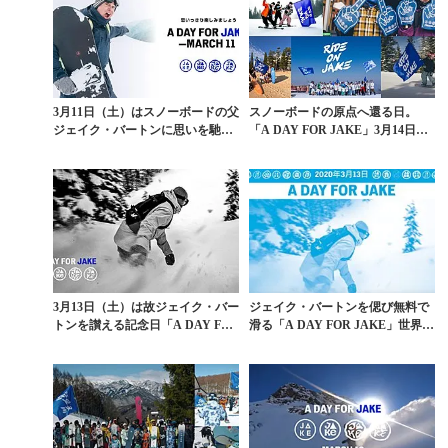
3月11日（土）はスノーボードの父
スノーボードの原点へ還る日。
ジェイク・バートンに思いを馳せ
「A DAY FOR JAKE」3月14日
る一日
（土）、世...
3月13日（土）は故ジェイク・バー
ジェイク・バートンを偲び無料で
トンを讃える記念日「A DAY FOR
滑る「A DAY FOR JAKE」世界13
JAK...
カ所3...