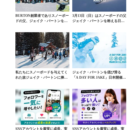
BURTON創業者でありスノーボー
3月13日（日）はスノーボードの父
ドの父、ジェイク・バートンを讃
ジェイク・バートンを称える日
える日。「A D...
「A DAY F...
私たちにスノーボードを与えてく
ジェイク・バートンを偲び滑る
れた故ジェイク・バートンに捧げ
「A DAY FOR JAKE」日本開催中
る一日
止のお知ら...
SNSアカウントを着実に成長。実
SNSアカウントを着実に成長。実