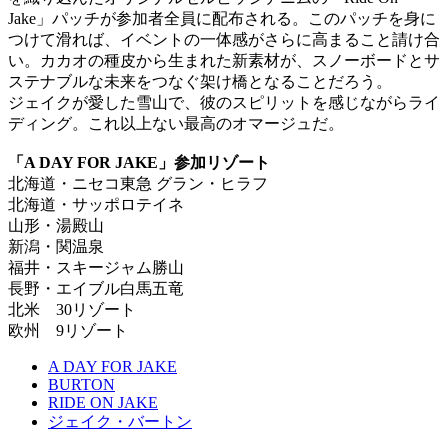
Jake」パッチが参加者全員に配布される。このパッチを身に
つけて滑れば、イベントの一体感がさらに高まること請け合
い。カカオの種皮から生まれた新素材が、スノーボードとサ
ステナブルな未来をつなぐ架け橋となることだろう。
ジェイクが愛した雪山で、彼のスピリットを感じながらライ
ディング。これ以上ない最高のオマージュだ。
「A DAY FOR JAKE」参加リゾート
北海道・ニセコ東急 グラン・ヒラフ
北海道・サッポロテイネ
山形・湯殿山
新潟・関温泉
福井・スキージャム勝山
長野・エイブル白馬五竜
北米 30リゾート
欧州 9リゾート
A DAY FOR JAKE
BURTON
RIDE ON JAKE
ジェイク・バートン