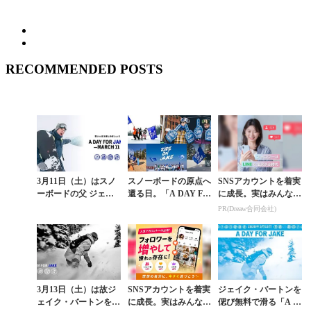
RECOMMENDED POSTS
3月11日（土）はスノ
スノーボードの原点へ
SNSアカウントを着実
ーボードの父 ジェイ
還る日。「A DAY FO
に成長。実はみんなコ
ク・バートンに思いを
R JAKE」3月14日
コ使ってます。
PR(Dreaw合同会社)
馳せる一日
（土）、世界36リゾー
トがジェ...
3月13日（土）は故ジ
SNSアカウントを着実
ジェイク・バートンを
ェイク・バートンを讃
に成長。実はみんなコ
偲び無料で滑る「A D