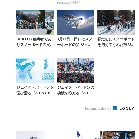
える記念日「A DAY F
コ使ってます。
AY FOR JAKE」世界
PR(Dreaw合同会社)
OR JAKE」
13カ所3月13日開催
BURTON創業者であ
3月13日（日）はスノ
私たちにスノーボード
りスノーボードの父、
ーボードの父 ジェイ
を与えてくれた故ジェ
ジェイク・バートンを
ク・バートンを称える
イク・バートンに捧げ
讃える日。「A DAY F
日「A DAY FOR JAK
る一日
OR JAK...
E」
ジェイク・バートンを
ジェイク・バートンの
偲び滑る「A DAY FO
功績を称える「A DA
R JAKE」日本開催中
Y FOR JAKE」から
止のお知らせ
「BURTON MYSTER
Recommended by
Y ...