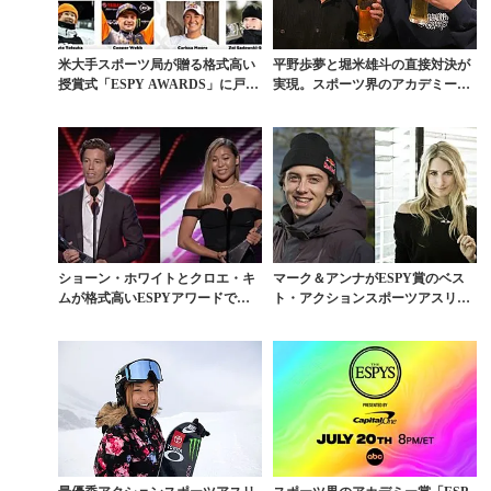
米大手スポーツ局が贈る格式高い
平野歩夢と堀米雄斗の直接対決が
授賞式「ESPY AWARDS」に戸塚
実現。スポーツ界のアカデミー賞
優斗がノミネ...
「ESPY賞」にノミ...
ショーン・ホワイトとクロエ・キ
マーク＆アンナがESPY賞のベス
ムが格式高いESPYアワードで栄
ト・アクションスポーツアスリー
えある賞を受賞
トに輝く