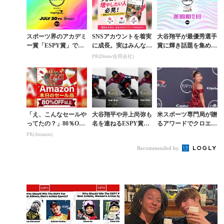
スポーツ界のアカデミ
SNSアカウントを着実
大谷翔平が最優秀選手
ー賞「ESPY賞」で平
に成長。実はみんなコ
賞に輝き話題を集めた
野歩夢らスノーボーダ
コ使ってます。
「ESPY賞」にノミネ
PR(Dreaw合同会社)
ーは受賞ならず
ートされた障害者スノ
ーボーダー
「え、こんなセールや
大谷翔平や井上尚弥も
米スポーツ専門局が贈
ってたの？」80％OFF
名を連ねるESPY賞。
るアワードでクロエ・
以上が続々登場！Am
スノーボーダーとして
キムのみがスノーボー
PR(Amazon)
azonの本気が凄すぎる
唯一ノミネートされた
ダーとして受賞
Recommended by
ノア・エリオット