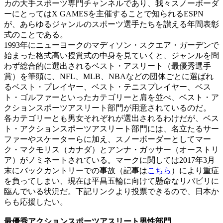
カの大手スポーツ専門チャンネルであり、我々スノーボーダ
ーにとってはX GAMESを主催することで知られるESPN
が、あらゆるジャンルのスポーツ選手たちを讃える年間表彰
式のことである。
1993年にニューヨークのマディソン・スクエア・ガーデンで
始まった格式高い授賞式の中身を見ていくと、ジャンルを問
わず総合的に選出されるベスト・アスリート（最優秀選手
賞）を筆頭に、NFL、MLB、NBAなどの団体ごとに選ばれ
るベスト・プレイヤー、ベスト・テニスプレイヤー、ベス
ト・ゴルファーといったカテゴリーと肩を並べ、ベスト・ア
クションスポーツアスリート部門が用意されているのだ。
各カテゴリーとも男女それぞれが選出されるわけだが、ベス
ト・アクションスポーツアスリート部門には、名立たるサー
ファーやスケーターらに加え、スノーボーダーとしてマー
ク・マクモリス（カナダ）とアンナ・ガッサー（オーストリ
ア）がノミネートされている。マークに関しては2017年3月
末にバックカントリーでの事故（記事は
こちら
）により重症
を負ってしまい、現在は平昌五輪に向けて懸命なリバビリに
臨んでいる状況だ。下記リンクより投票できるので、日本か
らも応援したい。
最優秀アクションスポーツアスリート男性部門