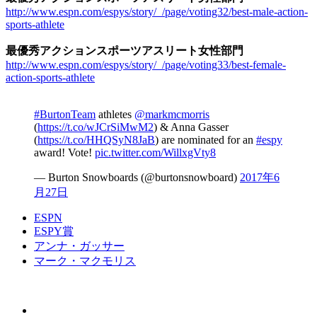
http://www.espn.com/espys/story/_/page/voting32/best-male-action-
sports-athlete
最優秀アクションスポーツアスリート女性部門
http://www.espn.com/espys/story/_/page/voting33/best-female-
action-sports-athlete
#BurtonTeam
athletes
@markmcmorris
(
https://t.co/wJCrSiMwM2
) & Anna Gasser
(
https://t.co/HHQSyN8JaB
) are nominated for an
#espy
award! Vote!
pic.twitter.com/WillxgVty8
— Burton Snowboards (@burtonsnowboard)
2017年6
月27日
ESPN
ESPY賞
アンナ・ガッサー
マーク・マクモリス