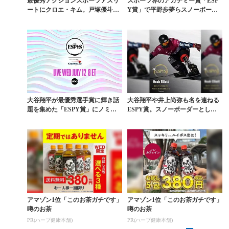
最優秀アクションスポーツアスリ
スポーツ界のアカデミー賞「ESP
ートにクロエ・キム。戸塚優斗は
Y賞」で平野歩夢らスノーボーダ
受賞ならず
ーは受賞ならず
大谷翔平が最優秀選手賞に輝き話
大谷翔平や井上尚弥も名を連ねる
題を集めた「ESPY賞」にノミネ
ESPY賞。スノーボーダーとして
ートされた障害者ス...
唯一ノミネートされ...
アマゾン1位「このお茶ガチです」
アマゾン1位「このお茶ガチです」
噂のお茶
噂のお茶
PR(ハーブ健康本舗)
PR(ハーブ健康本舗)