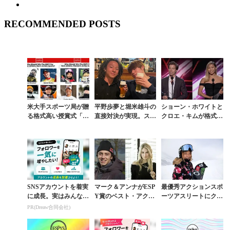
RECOMMENDED POSTS
米大手スポーツ局が贈
平野歩夢と堀米雄斗の
ショーン・ホワイトと
る格式高い授賞式「E
直接対決が実現。スポ
クロエ・キムが格式高
SPY AWARDS」に戸
ーツ界のアカデミー賞
いESPYアワードで栄
塚優斗がノミネート
「ESPY賞」にノミネ
えある賞を受賞
ート
SNSアカウントを着実
マーク＆アンナがESP
最優秀アクションスポ
に成長。実はみんなコ
Y賞のベスト・アクシ
ーツアスリートにクロ
コ使ってます。
ョンスポーツアスリー
エ・キム。戸塚優斗は
PR(Dreaw合同会社)
トに輝く
受賞ならず