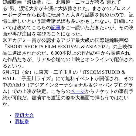
短編映画『滑板拳』に、北海道・ニセコが誇る“乗れて
る”男、渡辺大介が主演に大抜擢された。まさかのプロスノ
ーボーダーから役者に転身？と大きな話題を集めたので、記
憶に新しいという読者諸兄姉も多いかもしれない。詳細につ
いては改めてこちらの
記事
をご一読いただきたいが、その映
画が再び注目を浴びることになった。
米アカデミー賞が公認するアジア最大級の国際短編映画祭
「SHORT SHORTS FILM FESTIVAL & ASIA 2022」の上映作
品に選出されたのだ。6,000本以上の作品の中から厳選され
た作品たちが、リアル会場での上映とオンラインで配信され
るという。
6月17日（金）に東京・二子玉川の「iTSCOM STUDIO &
HALL 二子玉川ライズ」にて無料イベントが開催され、その
中のA&J 9（アジアインターナショナル＆ジャパン プログラ
ム）での上映が決定。こちらの
ページ
からチケットの事前予
約が可能だ。熱演する渡辺の姿を大画面で拝もうではない
か。
渡辺大介
滑板拳