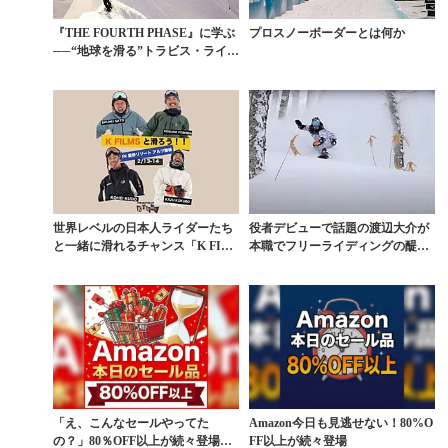
『THE FOURTH PHASE』に学ぶ
プロスノーボーダーとは何か
──“地球を滑る”トラビス・ライス
の人...
世界レベルの日本人ライダーたち
役者デビューで話題の渡辺大介が
と一緒に滑れるチャンス「K FIL
本職でフリーライディングの醍醐
MSと滑ろう!!...
味を表現
「え、こんなセールやってた
Amazon今日も見逃せない！80%O
の？」80％OFF以上が続々登場！
FF以上が続々登場