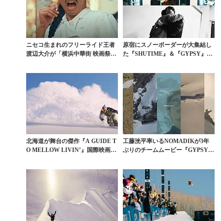
ニセコ生まれのフリーライド王者
原宿にスノーボーダーが大集結し
渡辺大介が「横浜中華街 映画祭」
た『SHUTIME』＆『GYPSY』上
で俳優デビュー!...
映会を振り返...
北海道が舞台の傑作『A GUIDE T
工藤洸平率いるNOMADIKが3年
O MELLOW LIVIN’』国際映画
ぶりのチームムービー『GYPSY I
祭...
I』をロー...