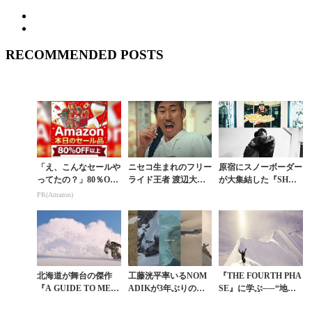
RECOMMENDED POSTS
「え、こんなセールや
ニセコ生まれのフリー
原宿にスノーボーダー
ってたの？」80％OFF
ライド王者 渡辺大介
が大集結した『SHUT
以上が続々登場！Am
が「横浜中華街 映画
IME』＆『GYPSY』
PR(Amazon)
azonの本気が凄すぎる
祭」で俳優デビュー!?
上映会を振り返る
北海道が舞台の傑作
工藤洸平率いるNOM
『THE FOURTH PHA
『A GUIDE TO MEL
ADIKが3年ぶりのチ
SE』に学ぶ──“地球
LOW LIVIN’』国際映
ームムービー『GYPS
を滑る”トラビス・ラ