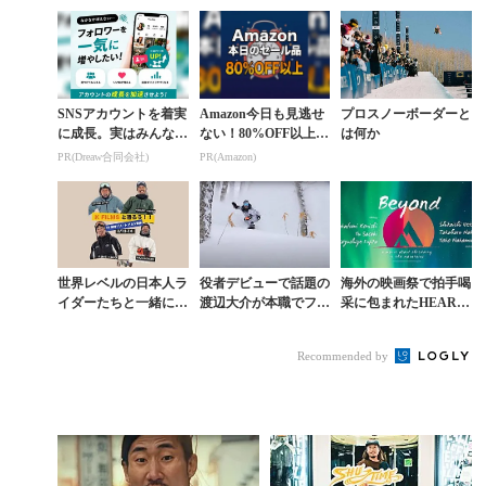
画祭ノミネート作品解
Y II』をローンチ。表
イスの人間力
禁
参道でプレミ...
SNSアカウントを着実
Amazon今日も見逃せ
プロスノーボーダーと
に成長。実はみんなコ
ない！80%OFF以上が
は何か
コ使ってます。
続々登場
PR(Dreaw合同会社)
PR(Amazon)
世界レベルの日本人ラ
役者デビューで話題の
海外の映画祭で拍手喝
イダーたちと一緒に滑
渡辺大介が本職でフリ
采に包まれたHEART
れるチャンス「K FIL
ーライディングの醍醐
FILMS『BEYOND』
MSと滑ろう!!」
味を表現
を観る
Recommended by