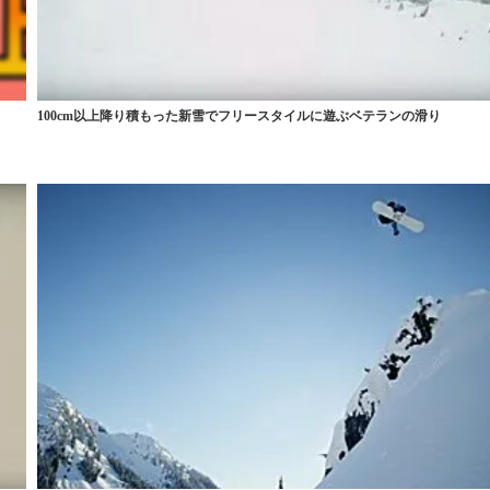
100cm以上降り積もった新雪でフリースタイルに遊ぶベテランの滑り