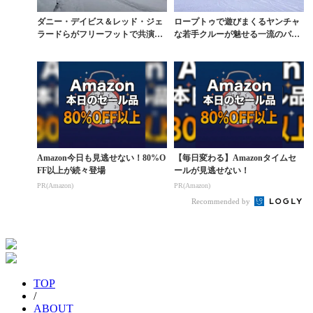
ダニー・デイビス＆レッド・ジェ
ロープトゥで遊びまくるヤンチャ
ラードらがフリーフットで共演
な若手クルーが魅せる一流のパー
『ONE WORLD』
クラップ
Amazon今日も見逃せない！80%O
【毎日変わる】Amazonタイムセ
FF以上が続々登場
ールが見逃せない！
PR(Amazon)
PR(Amazon)
Recommended by
TOP
/
ABOUT