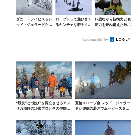
ダニー・デイビス＆レ
ロープトゥで遊びまく
17歳ながら技術力と表
ッド・ジェラードらが
るヤンチャな若手クル
現力を兼ね備えた数少
フリーフットで共演
ーが魅せる一流のパー
ない本格派レッド・ジ
『ONE WORLD』
クラップ
ェラード
Recommended by
“競技”と“遊び”を両立させるアメ
五輪スロープ金 レッド・ジェラー
リカ期待の16歳プロとその仲間た
ドが19歳の若さでムービースター
ち
として開花