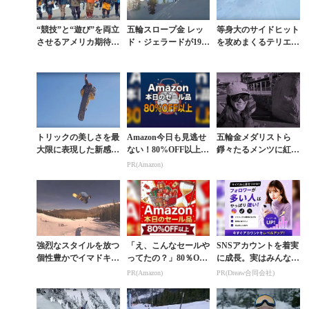
“競技”と“遊び”を両立
五輪スロープ金 レッ
等身大のサイドヒット
させるアメリカ期待の
ド・ジェラードが19歳
を攻めまくるテリエ＆
16歳プロとその仲間た
の若さでムービースタ
ダニー＆レッドの滑り
ち
ーとして開花
がヤバすぎる
トリックの美しさを最
Amazon今日も見逃せ
五輪金メダリストら
大限に表現した新感覚
ない！80%OFF以上が
錚々たるメンツに紅一
パーク動画
続々登場
点として藤森由香が加
PR(Amazon)
わったパーク動画
強烈なスタイルを放つ
「え、こんなセールや
SNSアカウントを着実
個性豊かでイマドキな
ってたの？」80％OFF
に成長。実はみんなコ
パークの流し方
以上が続々登場！Am
コ使ってます。
PR(Amazon)
PR(Dreaw合同会社)
azonの本気が凄すぎる