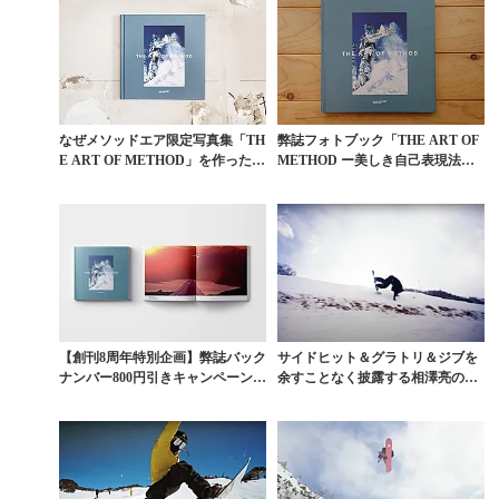
なぜメソッドエア限定写真集「TH
弊誌フォトブック「THE ART OF
E ART OF METHOD」を作ったの
METHOD ー美しき自己表現法
か。
ー」実店...
【創刊8周年特別企画】弊誌バック
サイドヒット＆グラトリ＆ジブを
ナンバー800円引きキャンペーン第
余すことなく披露する相澤亮のゲ
4弾「THE ...
レンデライディング