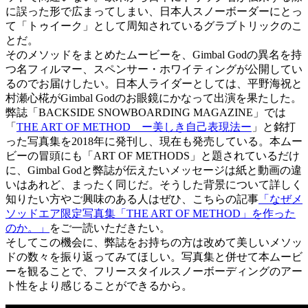
に誤った形で広まってしまい、日本人スノーボーダーにとっ
て「トゥイーク」として周知されているグラブトリックのこ
とだ。
そのメソッドをまとめたムービーを、Gimbal Godの異名を持
つ名フィルマー、スペンサー・ホワイティングが公開してい
るのでお届けしたい。日本人ライダーとしては、平野海祝と
村瀬心椛がGimbal Godのお眼鏡にかなって出演を果たした。
弊誌「BACKSIDE SNOWBOARDING MAGAZINE」では
「
THE ART OF METHOD ー美しき自己表現法ー
」と銘打
った写真集を2018年に発刊し、現在も発売している。本ムー
ビーの冒頭にも「ART OF METHODS」と題されているだけ
に、Gimbal Godと弊誌が伝えたいメッセージは紙と動画の違
いはあれど、まったく同じだ。そうした背景について詳しく
知りたい方やご興味のある人はぜひ、こちらの記事
「なぜメ
ソッドエア限定写真集「THE ART OF METHOD」を作った
のか。」
をご一読いただきたい。
そしてこの機会に、弊誌をお持ちの方は改めて美しいメソッ
ドの数々を振り返ってみてほしい。写真集と併せて本ムービ
ーを観ることで、フリースタイルスノーボーディングのアー
ト性をより感じることができるから。