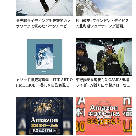
最先端ライディングを攻撃的カメ
片山來夢×ブランドン・デイビス
ラワークで収めたパークムービー
の北海道シューティング動画。ト
決定版
ッププロの生き方がそ...
メソッド限定写真集「THE ART O
平野歩夢＆海祝らX GAMES出場
F METHOD ー美しき自己表現法
ライダーが繰り出す超スローな美
ー」4...
トリック映像