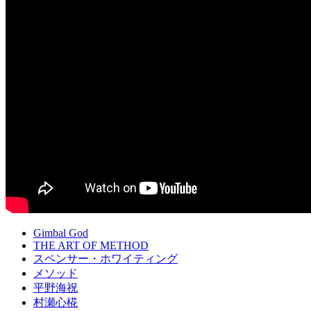
Gimbal God
THE ART OF METHOD
スペンサー・ホワイティング
メソッド
平野海祝
村瀬心椛