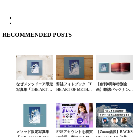
RECOMMENDED POSTS
なぜメソッドエア限定
弊誌フォトブック「T
【創刊8周年特別企
写真集「THE ART O
HE ART OF METHO
画】弊誌バックナンバ
F METHOD」を作っ
D ー美しき自己表現法
ー800円引きキャンペ
たのか。
ー」実店舗販売中
ーン第4弾「THE ART
OF MET...
メソッド限定写真集
SNSアカウントを着実
【Zoom鼎談】BACKS