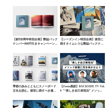
ー」実店...
か。
【創刊8周年特別企画】弊誌バック
【シーズンイン特別企画】後世に
ナンバー800円引きキャンペーン第
残すタイムレスな弊誌バックナン
4弾「THE ...
バー期間限定割引販売
季節の歩みとともにスノーボード
【Zoom鼎談】BACKSIDE TV Vol.
文化を読む。後世に残すべき価値
9「“美しき自己表現法” メソッ...
ある情報を編んだ弊誌...