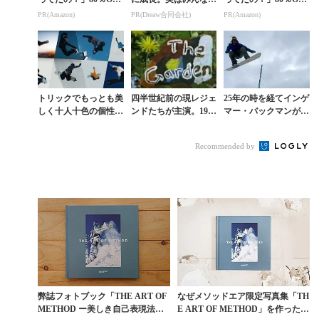
以上が続々登場！Am
コ使ってます。
以上が続々登場！Am
PR(Amazon)
PR(Dreaw合同会社)
PR(Amazon)
azonの本気が凄すぎる
azonの本気が凄すぎる
トリックでもっとも美
四半世紀前の現レジェ
25年の時を経てインゲ
しく十人十色の個性を
ンドたちが主演。1994
マー・バックマンが愛
発揮するメソッド映像
年VOLCOM作『THE
を込めて贈る『OLLI
集
GARDEN』
ES IN PINGU LAN
Recommended by
D』
弊誌フォトブック「THE ART OF
なぜメソッドエア限定写真集「TH
METHOD ー美しき自己表現法
E ART OF METHOD」を作ったの