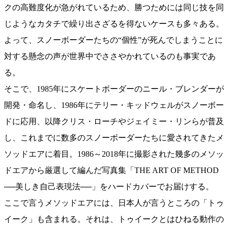
クの高難度化が急がれているため、勝つためには同じ技を同
じようなカタチで繰り出さざるを得ないケースも多々ある。
よって、スノーボーダーたちの“個性”が死んでしまうことに
対する懸念の声が世界中でささやかれているのも事実であ
る。
そこで、1985年にスケートボーダーのニール・ブレンダーが
開発・命名し、1986年にテリー・キッドウェルがスノーボー
ドに応用、以降クリス・ローチやジェイミー・リンらが普及
し、これまでに数多のスノーボーダーたちに愛されてきたメ
ソッドエアに着目。1986～2018年に撮影された幾多のメソッ
ドエアから厳選して編んだ写真集「THE ART OF METHOD
──美しき自己表現法──」をハードカバーでお届けする。
ここで言うメソッドエアには、日本人が言うところの「トゥ
イーク」も含まれる。それは、トゥイークとはひねる動作の