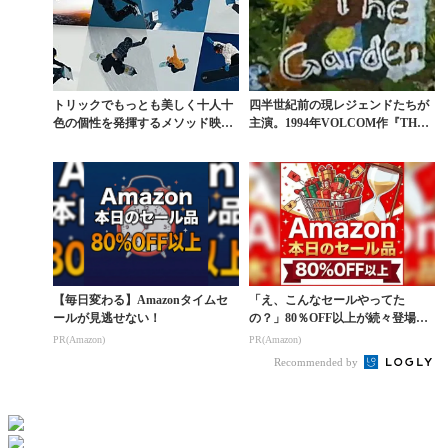
トリックでもっとも美しく十人十
四半世紀前の現レジェンドたちが
色の個性を発揮するメソッド映像
主演。1994年VOLCOM作『THE
集
GARDE...
【毎日変わる】Amazonタイムセ
「え、こんなセールやってた
ールが見逃せない！
の？」80％OFF以上が続々登場！
Amazonの本気が...
PR(Amazon)
PR(Amazon)
Recommended by