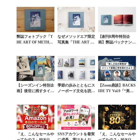
弊誌フォトブック「T
なぜメソッドエア限定
【創刊8周年特別企
HE ART OF METHO
写真集「THE ART O
画】弊誌バックナンバ
D ー美しき自己表現法
F METHOD」を作っ
ー800円引きキャンペ
ー」実店舗販売中
たのか。
ーン第4弾「THE ART
OF MET...
【シーズンイン特別企
季節の歩みとともにス
【Zoom鼎談】BACKS
画】後世に残すタイム
ノーボード文化を読
IDE TV Vol.9「“美し
レスな弊誌バックナン
む。後世に残すべき価
き自己表現法” メソッ
バー期間限定割引販売
値ある情報を編んだ弊
ド談義に花を咲かせ
誌創刊8周年記念セー
よ...
ル...
「え、こんなセールや
SNSアカウントを着実
「え、こんなセールや
ってたの？」80％OFF
に成長。実はみんなコ
ってたの？」80％OFF