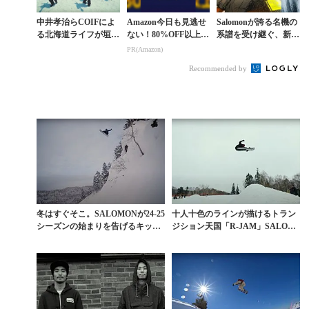
中井孝治らCOIFによ
Amazon今日も見逃せ
Salomonが誇る名機の
る北海道ライフが垣間
ない！80%OFF以上が
系譜を受け継ぐ、新た
見られる残雪セッショ
続々登場
なボードが誕生。フリ
PR(Amazon)
ン
ーライドの“気持ちよ
Recommended by
さ”を追求した...
冬はすぐそこ。SALOMONが24-25
十人十色のラインが描けるトラン
シーズンの始まりを告げるキック
ジション天国「R-JAM」SALOM
オフ動画を...
ONエディット...