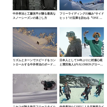
中井孝治と工藤洸平が贈る最高な
フリーライディングの極み“サイド
スノーシーズンの過ごし方
ヒット”の宝庫を訪ねる『ONE DA
Y PASS...
リズムとターンでスピードをコン
日本人として14年ぶりに村瀬心椛
トロールする中井孝治のボードテ
と濱田海人がSALOMONグローバ
スト舞台裏『RIZU...
ルチームに加入
ニセコが誇る地元フリースタイル
中井孝治らCOIFによる北海道ライ