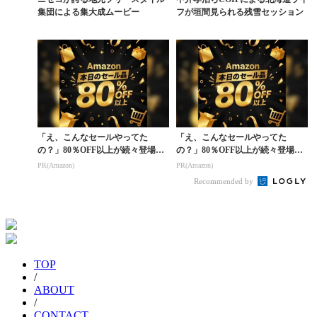
集団による集大成ムービー
フが垣間見られる残雪セッション
「え、こんなセールやってた
「え、こんなセールやってた
の？」80％OFF以上が続々登場！
の？」80％OFF以上が続々登場！
Amazonの本気が...
Amazonの本気が...
PR(Amazon)
PR(Amazon)
Recommended by
TOP
/
ABOUT
/
CONTACT