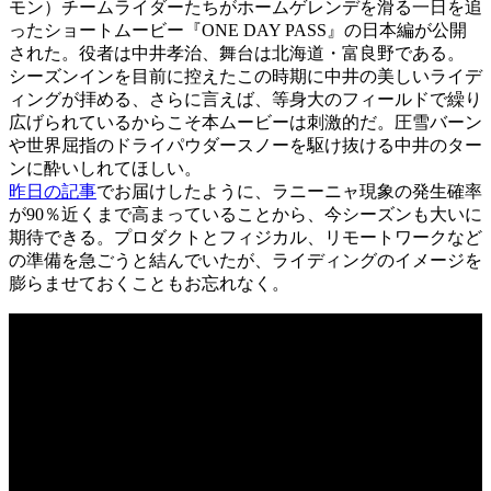
モン）チームライダーたちがホームゲレンデを滑る一日を追
ったショートムービー『ONE DAY PASS』の日本編が公開
された。役者は中井孝治、舞台は北海道・富良野である。
シーズンインを目前に控えたこの時期に中井の美しいライデ
ィングが拝める、さらに言えば、等身大のフィールドで繰り
広げられているからこそ本ムービーは刺激的だ。圧雪バーン
や世界屈指のドライパウダースノーを駆け抜ける中井のター
ンに酔いしれてほしい。
昨日の記事
でお届けしたように、ラニーニャ現象の発生確率
が90％近くまで高まっていることから、今シーズンも大いに
期待できる。プロダクトとフィジカル、リモートワークなど
の準備を急ごうと結んでいたが、ライディングのイメージを
膨らませておくこともお忘れなく。