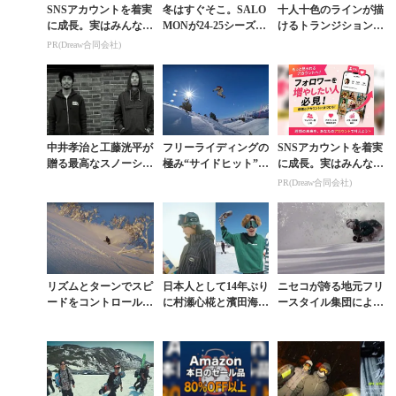
SNSアカウントを着実
冬はすぐそこ。SALO
十人十色のラインが描
に成長。実はみんなコ
MONが24-25シーズン
けるトランジション天
コ使ってます。
の始まりを告げるキッ
国「R-JAM」SALOM
PR(Dreaw合同会社)
クオフ動画を公開
ONエディット動画
中井孝治と工藤洸平が
フリーライディングの
SNSアカウントを着実
贈る最高なスノーシー
極み“サイドヒット”の
に成長。実はみんなコ
ズンの過ごし方
宝庫を訪ねる『ONE
コ使ってます。
PR(Dreaw合同会社)
DAY PASS』
リズムとターンでスピ
日本人として14年ぶり
ニセコが誇る地元フリ
ードをコントロールす
に村瀬心椛と濱田海人
ースタイル集団による
る中井孝治のボードテ
がSALOMONグロー
集大成ムービー
スト舞台裏『RIZUM
バルチームに加入
U』