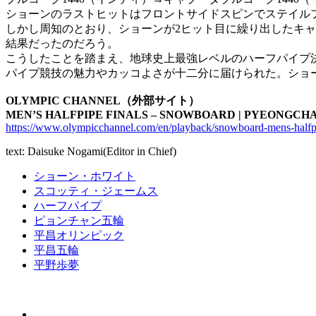
ショーンのラストヒットはフロントサイドスピンでステイル
しかし周知のとおり、ショーンが2ヒット目に繰り出したキャ
結果だったのだろう。
こうしたことを踏まえ、地球史上最強レベルのハーフパイプ
パイプ競技の魅力やカッコよさが十二分に届けられた。ショ
OLYMPIC CHANNEL（外部サイト）
MEN’S HALFPIPE FINALS – SNOWBOARD | PYEONGCHA
https://www.olympicchannel.com/en/playback/snowboard-mens-halfp
text: Daisuke Nogami(Editor in Chief)
ショーン・ホワイト
スコッティ・ジェームス
ハーフパイプ
ピョンチャン五輪
平昌オリンピック
平昌五輪
平野歩夢