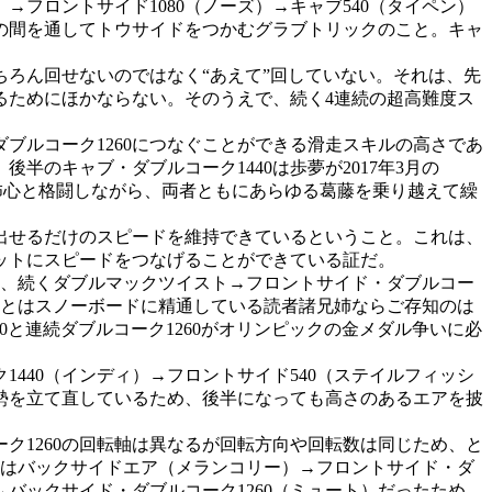
→フロントサイド1080（ノーズ）→キャブ540（タイペン）
股の間を通してトウサイドをつかむグラブトリックのこと。キャ
ちろん回せないのではなく“あえて”回していない。それは、先
るためにほかならない。そのうえで、続く4連続の超高難度ス
ブルコーク1260につなぐことができる滑走スキルの高さであ
半のキャブ・ダブルコーク1440は歩夢が2017年3月の
怖心と格闘しながら、両者ともにあらゆる葛藤を乗り越えて繰
り出せるだけのスピードを維持できているということ。これは、
ットにスピードをつなげることができている証だ。
いと、続くダブルマックツイスト→フロントサイド・ダブルコー
ことはスノーボードに精通している読者諸兄姉ならご存知のは
0と連続ダブルコーク1260がオリンピックの金メダル争いに必
440（インディ）→フロントサイド540（ステイルフィッシ
体勢を立て直しているため、後半になっても高さのあるエアを披
ク1260の回転軸は異なるが回転方向や回転数は同じため、と
ンはバックサイドエア（メランコリー）→フロントサイド・ダ
）→バックサイド・ダブルコーク1260（ミュート）だったため、