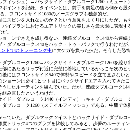
フィッシュ）→バックサイド・ダブルコーク1260（ミュート）
で92ポイントを記録。タイペンとは、前手を前足の後ろ側から
る。フロントサイド1080のノーズグラブも独創的だ。
目にスピンを入れないのか？という意見をよく耳にしたが、も
、パイプランにおけるエアトリックの美しさを最大限に表現す
のだ。
ョーンでさえも成し得ない、連続ダブルコーク1440から連続ダ
・ダブルコーク1440をバック・トゥ・バックで行うわけだが、後
ランドでのトレーニング中
に大ケガを負った技だ。そうした恐
ダブルコーク1260→バックサイド・ダブルコーク1260を繰
上部にあたるリップ付近に完璧に着地しているからこそ次のヒ
0の後にはフロントサイド540で体勢やスピードを立て直さな
でのショーンは必ず1ヒット目にバックサイドエアを入れてきた
そうしたルーティンを組んでいた。だが、連続ダブルコーク144
を組み直したというわけだ。
ド・ダブルコーク1440（インディ）→キャブ・ダブルコーク1
ダブルコーク1260（ステイルフィッシュ）である。中盤で
っていた。ダブルマックツイストとバックサイド・ダブルコー
難度トリック4つのグラブを比較してみると、歩夢のルーティ
（インディ）→フロントサイド・ダブルコーク1260（インディ