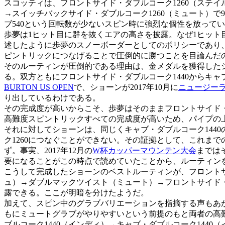
スコッティは、フロントサイド・ダブルコーク1260（ステイル
→スイッチバックサイド・ダブルコーク1260（ミュート）
ブ540という回転数が少ないスピン時に強烈な個性を放ってい
歩夢は1ヒット目に群を抜くエアの高さを披露。なぜ1ヒット
述したように歩夢のスノーボーダーとしてのポリシーであり
ピントリックにつなげることで圧倒的に勝つことを目論んだ
そのルーティンが圧倒的である理由は、金メダルを獲得したシ
る。双方ともにフロントサイド・ダブルコーク1440からキャブ
BURTON US OPEN
で、ショーンが2017年10月に
ニュージー
り出しているわけである。
その完成度が高いからこそ、歩夢はそのままフロントサイド・
高難度スピントリックすべての完成度が高いため、パイプの
それに対してショーンは、同じくキャブ・ダブルコーク144
ク1260につなぐことができない。その証拠として、これま
ず。事実、2017年12月の
W杯カッパーマウンテン大会
までは
要になることがこの時点で読めていたことから、ルーティン
こうして完成したショーンのベストルーティンが、フロントサイ
ュ）→ダブルマックツイスト（ミュート）→フロントサイド・
露できる。ここが明暗を分けたようだ。
加えて、スピン中のグラブバリエーションを指摘する声もあが
もにミュートグラブがやりやすいという前提のもと両者の高
ブルコーク1440（インディ）→キャブ・ダブルコーク1440