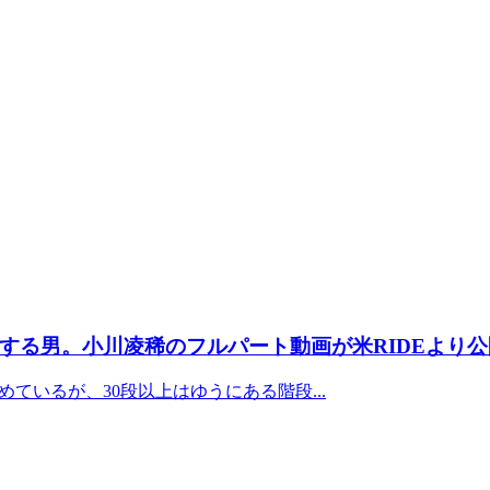
する男。小川凌稀のフルパート動画が米RIDEより公
ているが、30段以上はゆうにある階段...