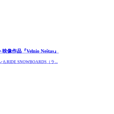
品『Velnio Neštas』
DE SNOWBOARDS（ラ...