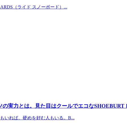
RDS（ライド スノーボード）...
の実力とは。見た目はクールでエコなSHOEBURT F
いれば、硬めを好む人もいる。B...