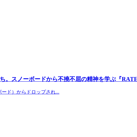
。スノーボードから不撓不屈の精神を学ぶ『RATE
ーボード）からドロップされ...