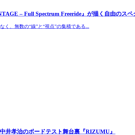
 – Full Spectrum Freeride』が描く自由のス
、無数の“線”と“視点”の集積である...
中井孝治のボードテスト舞台裏『RIZUMU』