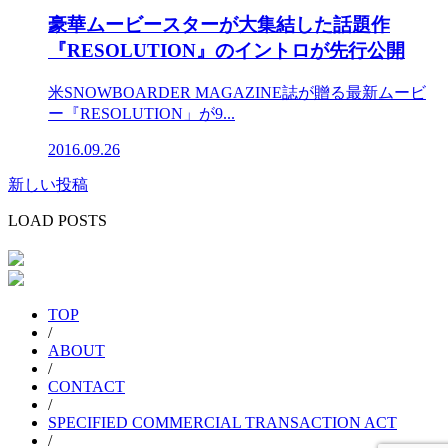
豪華ムービースターが大集結した話題作
『RESOLUTION』のイントロが先行公開
米SNOWBOARDER MAGAZINE誌が贈る最新ムービ
ー『RESOLUTION」が9...
2016.09.26
新しい投稿
投
稿
LOAD POSTS
ナ
ビ
ゲ
TOP
/
ー
ABOUT
/
シ
CONTACT
/
ョ
SPECIFIED COMMERCIAL TRANSACTION ACT
/
ン