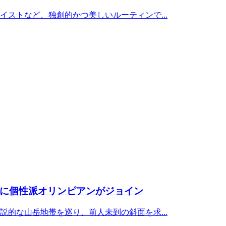
ストなど、独創的かつ美しいルーティンで...
に個性派オリンピアンがジョイン
的な山岳地帯を巡り、前人未到の斜面を求...