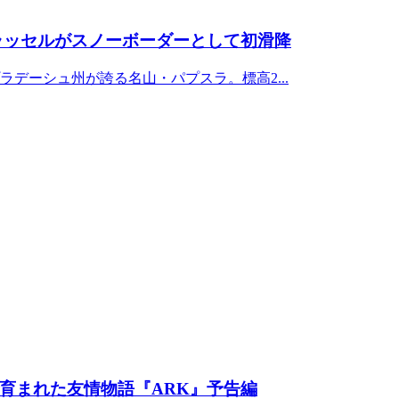
・ラッセルがスノーボーダーとして初滑降
デーシュ州が誇る名山・パプスラ。標高2...
育まれた友情物語『ARK』予告編