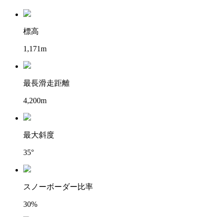
標高
1,171m
最長滑走距離
4,200m
最大斜度
35°
スノーボーダー比率
30%