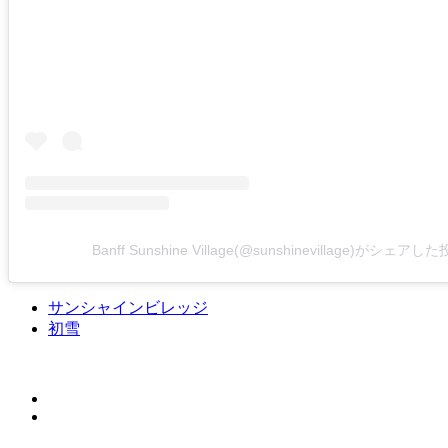
Banff Sunshine Village(@sunshinevillage)がシェアし
サンシャインビレッジ
初雪