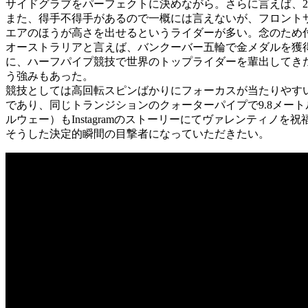
サイドグラブをパーフェクトに決めながら。さらに言えば、20
また、得手不得手があるので一概には言えないが、フロント
エアのほうが高さを出せるというライダーが多い。念のため
オーストラリアと言えば、バンクーバー五輪で金メダルを獲
に、ハーフパイプ競技で世界のトップライダーを輩出してき
う強みもあった。
競技としては高回転スピンばかりにフォーカスが当たりやす
であり、同じトランジションのクォーターパイプで9.8メー
ルウェー）もInstagramのストーリーにてヴァレンティノを
そうした決定的瞬間の目撃者になっていただきたい。