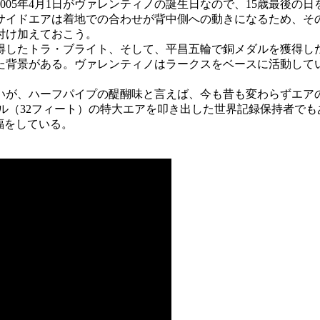
05年4月1日がヴァレンティノの誕生日なので、15歳最後の
サイドエアは着地での合わせが背中側への動きになるため、そ
付け加えておこう。
得したトラ・ブライト、そして、平昌五輪で銅メダルを獲得し
た背景がある。ヴァレンティノはラークスをベースに活動して
いが、ハーフパイプの醍醐味と言えば、今も昔も変わらずエア
トル（32フィート）の特大エアを叩き出した世界記録保持者で
祝福をしている。