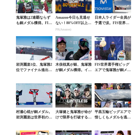
鬼塚雅は2連覇ならず
Amazon今日も見逃せ
日本人ライダー全員が
も銅メダル獲得。FIS
ない！80%OFF以上が
予選で涙。FIS世界選
世界選手権スロープス
続々登場
手権ビッグエア予選結
PR(Amazon)
タイル結果
果
岩渕麗楽1位、鬼塚雅2
木俣椋真が銀、鬼塚雅
FIS世界選手権ビッグ
位でファイナル進出。
が銅メダル獲得。イギ
エアで鬼塚雅が銅メダ
W杯ビッグエア女子予
リスの16歳が史上初の
ル獲得。男子は飛田4
選
衝撃ランを披露した世
位、濱田5位と善戦
界選手権スロープス...
村瀬心椛が銅メダル。
大塚健と鬼塚雅が命が
平昌五輪ビッグエアで
岩渕麗楽は世界初の大
けで限界を打破するド
惜しくもメダルを逃し
技に挑戦。北京五輪女
キュメンタリームービ
た直後に語られた女た
子ビッグエアが泣ける
ー『LIMITLESS』
ちの想い