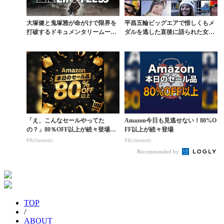
大塚健と鬼塚雅が命がけで限界を
平昌五輪ビッグエアで惜しくもメ
打破するドキュメンタリームービ
ダルを逃した直後に語られた女た
ー『LIMITLES...
ちの想い
「え、こんなセールやってた
Amazon今日も見逃せない！80%O
の？」80％OFF以上が続々登場！
FF以上が続々登場
Amazonの本気が...
PR(Amazon)
PR(Amazon)
Recommended by
TOP
/
ABOUT