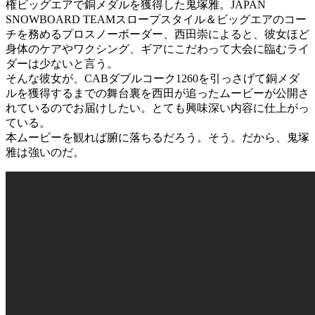
権ビッグエアで銅メダルを獲得した鬼塚雅。JAPAN
SNOWBOARD TEAMスロープスタイル＆ビッグエアのコー
チを務めるプロスノーボーダー、西田崇によると、彼女ほど
身体のケアやワクシング、ギアにこだわって大会に臨むライ
ダーは少ないと言う。
そんな彼女が、CABダブルコーク1260を引っさげて銅メダ
ルを獲得するまでの舞台裏を西田が追ったムービーが公開さ
れているのでお届けしたい。とても興味深い内容に仕上がっ
ている。
本ムービーを観れば腑に落ちるだろう。そう。だから、鬼塚
雅は強いのだ。