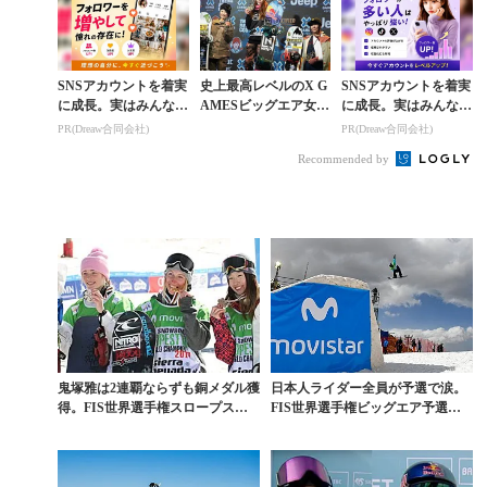
SNSアカウントを着実
史上最高レベルのX G
SNSアカウントを着実
に成長。実はみんなコ
AMESビッグエア女子
に成長。実はみんなコ
コ使ってます。
で鬼塚・村瀬・岩渕が
コ使ってます。
PR(Dreaw合同会社)
PR(Dreaw合同会社)
表彰台を独占
Recommended by
鬼塚雅は2連覇ならずも銅メダル獲
日本人ライダー全員が予選で涙。
得。FIS世界選手権スロープスタ
FIS世界選手権ビッグエア予選結
イル結果
果