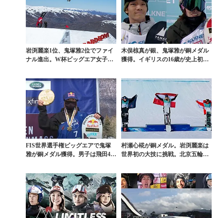
岩渕麗楽1位、鬼塚雅2位でファイ
木俣椋真が銀、鬼塚雅が銅メダル
ナル進出。W杯ビッグエア女子予
獲得。イギリスの16歳が史上初の
選
衝撃ランを披露した...
FIS世界選手権ビッグエアで鬼塚
村瀬心椛が銅メダル。岩渕麗楽は
雅が銅メダル獲得。男子は飛田4
世界初の大技に挑戦。北京五輪女
位、濱田5位と善戦
子ビッグエアが泣ける