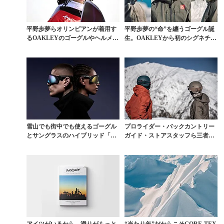
平野歩夢らオリンピアンが着用す
平野歩夢の“命”を纏うゴーグル誕
るOAKLEYのゴーグルやヘルメッ
生。OAKLEYから初のシグネチャ
トをゲットせよ
ーモデルがリリ...
雪山でも街中でも使えるゴーグル
プロライダー・バックカントリー
とサングラスのハイブリッド「FL
ガイド・ストアスタッフら三者三
EX SCAPE」...
様のヘルメットへのこ...