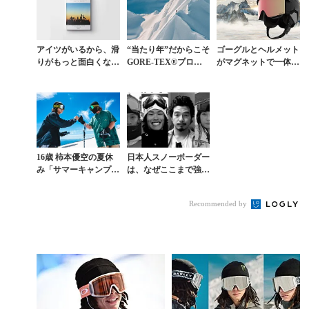
アイツがいるから、滑
“当たり年”だからこそ
ゴーグルとヘルメット
りがもっと面白くな
GORE-TEX®プロダ
がマグネットで一体に
る。【創刊10周年特別
クト搭載の［ak］を
なるOAKLEY発の画
企画】ISSUE 3「スノ
身にまとう意義
期的アイテム「MOD
ーボードと仲間...
7」
16歳 柿本優空の夏休
日本人スノーボーダー
み「サマーキャンプの
は、なぜここまで強い
聖地で起こしたミラク
のか？ 日本スノーボ
ル」Vol.2
ード最強進化論
Recommended by