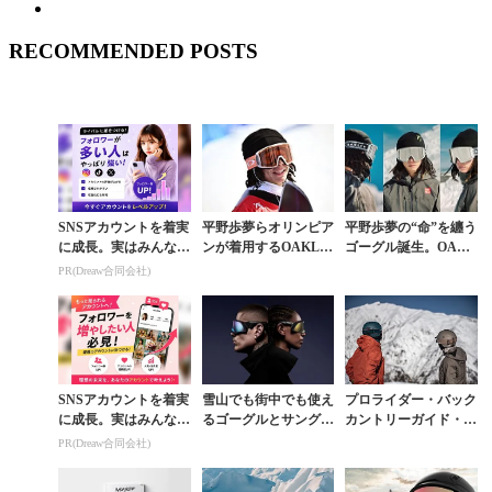
RECOMMENDED POSTS
SNSアカウントを着実
平野歩夢らオリンピア
平野歩夢の“命”を纏う
に成長。実はみんなコ
ンが着用するOAKLE
ゴーグル誕生。OAKL
コ使ってます。
Yのゴーグルやヘルメ
EYから初のシグネチ
PR(Dreaw合同会社)
ットをゲットせよ
ャーモデルがリリース
SNSアカウントを着実
雪山でも街中でも使え
プロライダー・バック
に成長。実はみんなコ
るゴーグルとサングラ
カントリーガイド・ス
コ使ってます。
スのハイブリッド「F
トアスタッフら三者三
PR(Dreaw合同会社)
LEX SCAPE」がOAK
様のヘルメットへのこ
LEYから登...
だわり。そしてAno...