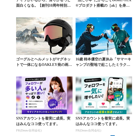
アイツがいるから、滑りがもっと
“当たり年”だからこそGORE-TEX
面白くなる。【創刊10周年特別企
®プロダクト搭載の［ak］を身に
画】ISSUE 3...
まとう意義
ゴーグルとヘルメットがマグネッ
16歳 柿本優空の夏休み「サマーキ
トで一体になるOAKLEY発の画期
ャンプの聖地で起こしたミラク
的アイテム「MO...
ル」Vol.2
SNSアカウントを着実に成長。実
SNSアカウントを着実に成長。実
はみんなココ使ってます。
はみんなココ使ってます。
PR(Dreaw合同会社)
PR(Dreaw合同会社)