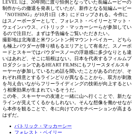
LEVEL 1は、20年間に渡り恒例となっていた長編ムービーの
制作からの撤退を発表していたが、新作となる短編ムービー
『NOTHING』が10月1日（木）にドロップされる。今作に
はスノーボーダーとして、フォレスト・ベイリーとマット・
ウェインハウス、パトリック・マッカーシーらが参加してい
るので注目だ。まずは予告編をご覧いただきたい。
撮影地は北海道と米ワシントン州マウントベイカー。どちら
も極上パウダーが降り積もるエリアとして有名だ。スノーボ
ードとスキーではパウダースノーの浮遊感に多少なりとも違
いはあれど、そこに垣根はない。日本を代表するフィルムプ
ロダクションであるHEART FILMSにもフリースタイルスキ
ーヤーが参加しているため話を聞いたことがあるのだが、そ
れぞれ得意とするラインどりが異なることから、双方が刺激
を与え合いながらフリーライディングの技術が向上するとい
う相乗効果が生まれているそうだ。
この冬、スキーヤーの友達と一緒に山へ行くことで、新たな
ラインが見えてくるかもしれない。そんな想像を働かせなが
ら本作を観ることで、冬に向けてのモチベーションが高まる
はずだ。
パトリック・マッカーシー
フォレスト・ベイリー