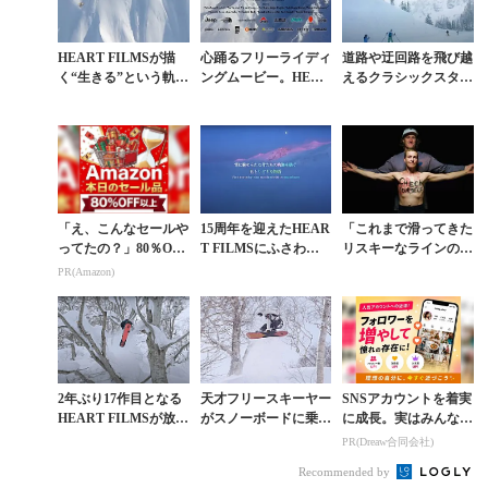
HEART FILMSが描
心踊るフリーライディ
道路や迂回路を飛び越
く“生きる”という軌
ングムービー。HEAR
えるクラシックスタイ
跡。20周年記念作『Li
T FILMS最新作『GA
ルが今新しい。DC
nes of Life』予告編...
THERING』予告編
『OUTSIDER』を観
る
「え、こんなセールや
15周年を迎えたHEAR
「これまで滑ってきた
ってたの？」80％OFF
T FILMSにふさわし
リスキーなラインのひ
以上が続々登場！Am
い最新作『COLOR
とつ」と乳ガンに打ち
PR(Amazon)
azonの本気が凄すぎる
S』予告編
克ったキミー・ファサ
ニ物語
2年ぶり17作目となる
天才フリースキーヤー
SNSアカウントを着実
HEART FILMSが放つ
がスノーボードに乗り
に成長。実はみんなコ
映像作品『DAYS IN P
替えると？
コ使ってます。
PR(Dreaw合同会社)
ARADISE』予告編
Recommended by