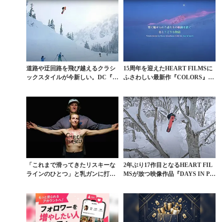
道路や迂回路を飛び越えるクラシ
15周年を迎えたHEART FILMSに
ックスタイルが今新しい。DC『O
ふさわしい最新作『COLORS』予
UTSIDER』を...
告編
「これまで滑ってきたリスキーな
2年ぶり17作目となるHEART FIL
ラインのひとつ」と乳ガンに打ち
MSが放つ映像作品『DAYS IN P
克ったキミー・ファサ...
A...