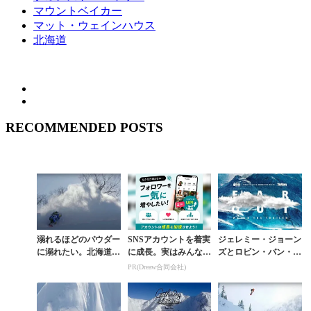
マウントベイカー
マット・ウェインハウス
北海道
RECOMMENDED POSTS
溺れるほどのパウダー
SNSアカウントを着実
ジェレミー・ジョーン
に溺れたい。北海道と
に成長。実はみんなコ
ズとロビン・バン・ジ
ベイカーが舞台『NO
コ使ってます。
ンが出演『FAR OU
PR(Dreaw合同会社)
THING』本編
T』公式予告編