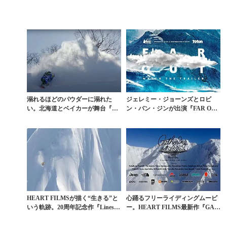
溺れるほどのパウダーに溺れた
ジェレミー・ジョーンズとロビ
い。北海道とベイカーが舞台『NO
ン・バン・ジンが出演『FAR OU
THING』本編
T』公式予告編
HEART FILMSが描く“生きる”と
心踊るフリーライディングムービ
いう軌跡。20周年記念作『Lines
ー。HEART FILMS最新作『GAT
o...
HERIN...