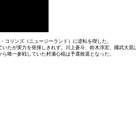
ン・コリンズ（ニュージーランド）に逆転を喫した。
ていたが実力を発揮しきれず。川上蒼斗、鈴木淳宏、國武大晃
から唯一参戦していた村瀬心椛は予選敗退となった。