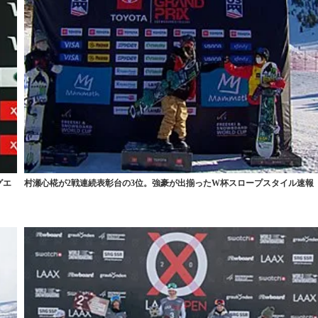
グエ
村瀬心椛が2戦連続表彰台の3位。強豪が出揃ったW杯スロープスタイル速報