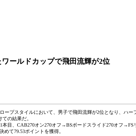
ワールドカップで飛田流輝が2位
スロープスタイルにおいて、男子で飛田流輝が2位となり、ハ
けての結果だ。
、CAB270オン270オフ→BSボードスライド270オフ→FS
決めて79.53ポイントを獲得。