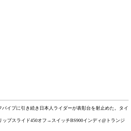
ーフパイプに引き続き日本人ライダーが表彰台を射止めた。タイ
リップスライド450オフ→スイッチBS900インディ@トランジ