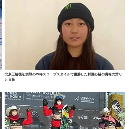
北京五輪後初実戦のＷ杯スロープスタイルで優勝した村瀬心椛の貫禄の滑り
と言葉