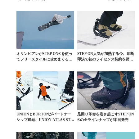
ス契約締...
オリンピアンがSTEP ON®を使っ
STEP ON人気が加熱する今。即断
てフリースタイルに攻めまくると
即決で初のライセンス契約を締結
どうなる？
したDCのST...
UNIONとBURTONがパートナー
足回り革命を巻き起こすSTEP ON
シップ締結。UNION ATLAS STE
®の全ラインナップが本日発売
P...