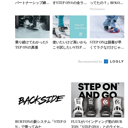
パートナーシップ締
すSTEP ON®の全ライ
ってたの？」80％OFF
結。UNION ATLAS S
ンナップが本日発売
以上が続々登場！Am
PR(Amazon)
TEP ONが2025年1...
azonの本気が凄すぎる
乗り続けてわかったS
使いたいけど高いから
STEP ONは脱着が早
TEP ONの真価
こそ試したいSTEP O
くてラクなだけじゃな
N®ユーザー試乗会が1
い。足が360°自由に動
2月に開催
かせる新たな世界へ。
Recommended by
STEP O...
BURTONの新システム「STEP O
FLUXがバインディング初のBUR
N」で滑ってみた
TON「STEP ON®」とのライセン