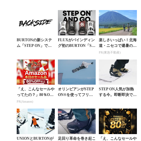
BURTONの新システ
FLUXがバインディン
楽しさいっぱい！北海
ム「STEP ON」で滑
グ初のBURTON「ST
道・ニセコで避暑の夏
ってみた
EP ON®」とのライセ
旅 絶景とアクティビ
PR(東急不動産)
ンス契約締結
ティが揃う「ニセコ東
急 グラン・ヒラフ」...
「え、こんなセールや
オリンピアンがSTEP
STEP ON人気が加熱
ってたの？」80％OFF
ON®を使ってフリー
する今。即断即決で初
以上が続々登場！Am
スタイルに攻めまくる
のライセンス契約を締
PR(Amazon)
azonの本気が凄すぎる
とどうなる？
結したDCのSTEP ON
ブーツを改...
UNIONとBURTONが
足回り革命を巻き起こ
「え、こんなセールや