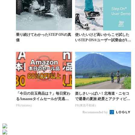
乗り続けてわかったSTEP ONの真
使いたいけど高いからこそ試した
価
いSTEP ON®ユーザー試乗会が12
月に開催
「今日の目玉商品は？」毎日変わ
楽しさいっぱい！北海道・ニセコ
るAmazonタイムセールが見逃せ
で避暑の夏旅 絶景とアクティビテ
ない
ィが揃う「ニセコ東...
PR(Amazon)
PR(東急不動産)
Recommended by