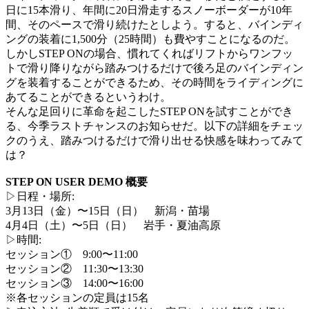
日に15本滑り、年間に20日滑走するスノーボーダーが10年
間、そのペースで滑り続けたとしよう。すると、バインディ
ングの装着に1,500分（25時間）も費やすことになるのだ。
しかしSTEP ONの場合、慣れてくればリフトからワンフッ
トで滑り降りながら踏みつけるだけで後ろ足のバインディン
グを装着することができるため、その時間をライディングに
あてることができるというわけ。
そんな足回りに革命を起こしたSTEP ONを試すことができ
る、今季ラストチャンスのお知らせだ。以下の詳細をチェッ
クのうえ、踏みつけるだけで滑り出せる快感を味わってみて
は？
STEP ON USER DEMO 概要
▷日程・場所:
3月13日（金）〜15日（日） 新潟・苗場
4月4日（土）〜5日（日） 岩手・夏油高原
▷時間:
セッション① 9:00〜11:00
セッション② 11:30〜13:30
セッション③ 14:00〜16:00
※各セッションの定員は15名