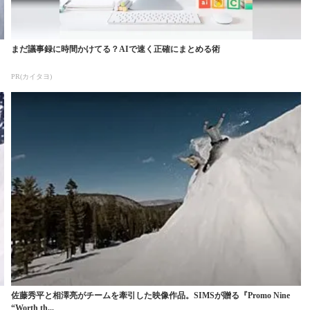
まだ議事録に時間かけてる？AIで速く正確にまとめる術
PR(カイタヨ)
佐藤秀平と相澤亮がチームを牽引した映像作品。SIMSが贈る『Promo Nine
“Worth th...