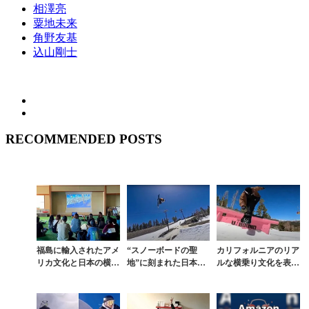
相澤亮
粟地未来
角野友基
込山剛士
RECOMMENDED POSTS
福島に輸入されたアメ
“スノーボードの聖
カリフォルニアのリア
リカ文化と日本の横乗
地”に刻まれた日本人
ルな横乗り文化を表現
りが融合した集大成
のスタイル。日米の架
した『LLAMA PUNC
『LLAMA PUNCH
け橋的存在の男が手が
H 4』
3』
ける『LLAMA PU...