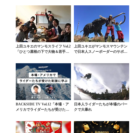
上田ユキエのマンモスライフ Vol.2
上田ユキエがマンモスマウンテン
「ひとつ屋根の下で大物＆若手が
で日本人スノーボーダーのサポー
セッション!...
ト開始
BACKSIDE TV Vol.12「本場・ア
日本人ライダーたちが本場のパー
メリカでライダーたちが受けた刺
クで大暴れ
激に...