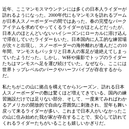
近年、ここマンモスマウンテンには多くの日本人ライダーが
訪れるようになった。2000年代にもマンモスを訪れるブーム
が日本人スノーボーダーの間ではあった。春の完璧なパーク
アイテムを求めてやってくるライダーがほとんどだったが、
日本人のほとんどいないハイシーズンにローカルに溶け込ん
で滞在していたライダーもいた。日本国内に人工的な練習場
が次々と出現し、スノーボーダーの海外離れが進んだこの10
年間、マンモスもパッタリと日本人の客足が途絶えてしまっ
ていたようだった。しかし、W杯や撮影でトップのライダー
たちはマンモスへ足を運び続けていた。なぜなら、ここには
世界トップレベルのパークやハーフパイプが存在するから
だ。
私たちがこの山に拠点を構えてから3シーズン、訪れる日本
人スノーボーダーの数は驚くほど増えてきている。国内の練
習施設だけでは足りない部分、そして、一度来てみればわか
るアメリカの開放的で自由な雰囲気に刺激され、翌年も舞い
戻って来るライダーが多い。これまで日本人がいなかったこ
の山に住み始めた我が家が存在することで、安心して訪れて
くれるライダーたちがいることも嬉しいかぎりだ。