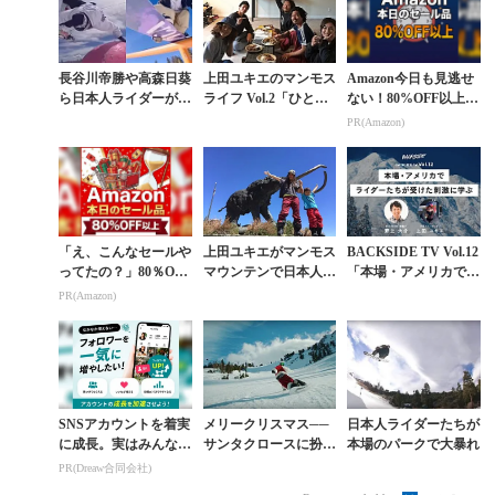
長谷川帝勝や高森日葵
上田ユキエのマンモス
Amazon今日も見逃せ
ら日本人ライダーがマ
ライフ Vol.2「ひとつ
ない！80%OFF以上が
ンモスの春に存在感を
屋根の下で大物＆若手
続々登場
PR(Amazon)
刻む。日米の架け橋的
がセッション!?」
存在が紡ぐ『LLAM...
「え、こんなセールや
上田ユキエがマンモス
BACKSIDE TV Vol.12
ってたの？」80％OFF
マウンテンで日本人ス
「本場・アメリカでラ
以上が続々登場！Am
ノーボーダーのサポー
イダーたちが受けた刺
PR(Amazon)
azonの本気が凄すぎる
ト開始
激に学ぶ」
SNSアカウントを着実
メリークリスマス──
日本人ライダーたちが
に成長。実はみんなコ
サンタクロースに扮し
本場のパークで大暴れ
コ使ってます。
た上手すぎるライダー
PR(Dreaw合同会社)
の正体とは？