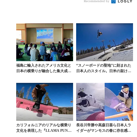
Recommended by
福島に輸入されたアメリカ文化と
“スノーボードの聖地”に刻まれた
日本の横乗りが融合した集大成
日本人のスタイル。日米の架け橋
『LLAMA PUNC...
的存在の男が手がけ...
カリフォルニアのリアルな横乗り
長谷川帝勝や高森日葵ら日本人ラ
文化を表現した『LLAMA PUNC
イダーがマンモスの春に存在感を
H 4』
刻む。日米の架け橋的...