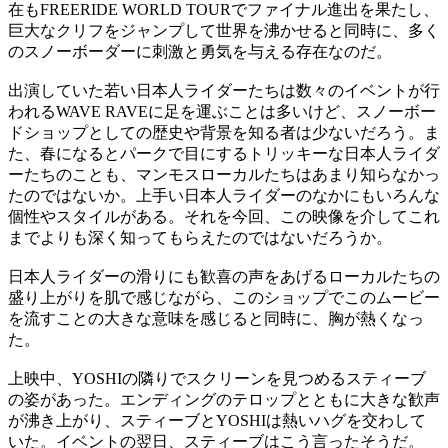
在もFREERIDE WORLD TOURでファイナル進出を果たし、
巨大なクリフをジャンプして世界を沸かせると同時に、多く
のスノーボーダーに刺激と勇気を与える存在なのだ。
出演していた若い日本人ライダーたちは数々のイベントが行
われるWAVE RAVEに足を運ぶことは多いけど、スノーボー
ドショップとしての歴史や背景を知る者は少ないだろう。ま
た、春になるとパークで目にするトリッキーな日本人ライダ
ーたちのことも、マンモスローカルたちはあまり知らなかっ
たのではないか。上手い日本人ライダーのなかにもいろんな
個性やスタイルがある。それを今回、この映像を介してこれ
までよりも深く知ってもらえたのではないだろうか。
日本人ライダーの滑りにも歓喜の声をあげるローカルたちの
盛り上がりを肌で感じながら、このショップでこのムービー
を流すことの大きな意味を感じると同時に、胸が熱くなっ
た。
上映中、YOSHIの隣りでスクリーンを見つめるスティーブ
の姿があった。エンディングのテロップとともに大きな歓声
が沸き上がり、スティーブとYOSHIは熱いハグを交わして
いた。イベントの翌日、スティーブはこう言ったそうだ。