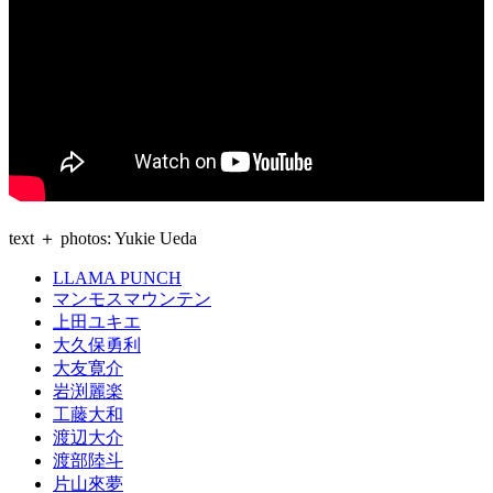
text ＋ photos: Yukie Ueda
LLAMA PUNCH
マンモスマウンテン
上田ユキエ
大久保勇利
大友寛介
岩渕麗楽
工藤大和
渡辺大介
渡部陸斗
片山來夢