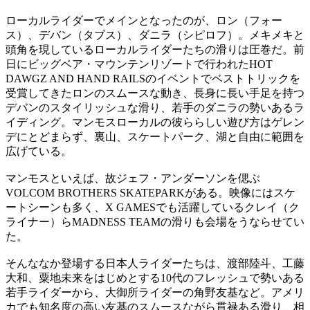
ローカルライダーでメインとなったのが、ロン（フォー
ス）、デバン（タブス）、ダニラ（シピロフ）。メキメキと
頭角を現しているローカルライダーたちの滑りは圧巻だ。前
日にビッグベア・マウンテンリゾートで行われたHOT
DAWGZ AND HAND RAILSのイベントでベストトリックを
受賞してきたロンのスムースな動き、長身に長い手足を持つ
デバンのスタイリッシュな滑り、若手のダニラの勢いあるラ
イディング。マンモスローカルの彼ららしい遊び方はゲレン
デにとどまらず、裏山、スケートパーク、湖と自由に範囲を
広げている。
マンモスといえば、故ジェフ・アンダーソンを偲ぶ
VOLCOM BROTHERS SKATEPARKがある。映像にはスケ
ートシーンも多く、X GAMESでも活躍しているクレイ（ク
ライナー）らMADNESS TEAMの滑りも会場をうならせてい
た。
そんななか登場する日本人ライダーたちは、渡部陸斗、工藤
大和、粟地未来をはじめとする10代のフレッシュで勢いある
若手ライダーから、大御所ライダーの角野友基など。アメリ
カでも知名度の高い友基のスムースながら貫禄ある滑り、相