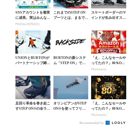
SNSアカウントを着実
これまでのSTEP ON
スケートボーダーのマ
に成長。実はみんなコ
ブーツとは、まるで別
インドが生み出すスノ
コ使ってます。
物。BURTONが贈る
ーボードブーツ「D
PR(Dreaw合同会社)
ネクストレベルのフィ
C」が選ばれる理由
ット感
UNIONとBURTONが
BURTONの新システ
「え、こんなセールや
パートナーシップ締
ム「STEP ON」で滑
ってたの？」80％OFF
結。UNION ATLAS S
ってみた
以上が続々登場！Am
PR(Amazon)
TEP ONが2025年1...
azonの本気が凄すぎる
足回り革命を巻き起こ
オリンピアンがSTEP
「え、こんなセールや
すSTEP ON®の全ライ
ON®を使ってフリー
ってたの？」80％OFF
ンナップが本日発売
スタイルに攻めまくる
以上が続々登場！Am
PR(Amazon)
とどうなる？
azonの本気が凄すぎる
Recommended by