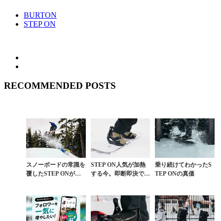
BURTON
STEP ON
RECOMMENDED POSTS
スノーボードの常識を
STEP ON人気が加熱
乗り続けてわかったS
覆したSTEP ONがも
する今。即断即決で初
TEP ONの真価
たらす“新感覚”が上達
のライセンス契約を締
を促す理由
結したDCのSTEP ON
ブーツを改...