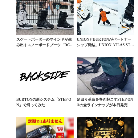
スケートボーダーのマインドが生
UNIONとBURTONがパートナー
み出すスノーボードブーツ「DC」
シップ締結。UNION ATLAS STE
が選ばれる理由
P...
BURTONの新システム「STEP O
足回り革命を巻き起こすSTEP ON
N」で滑ってみた
®の全ラインナップが本日発売