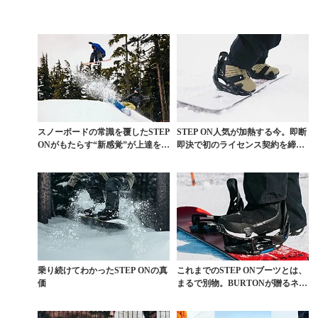
スノーボードの常識を覆したSTEP
STEP ON人気が加熱する今。即断
ONがもたらす“新感覚”が上達を促
即決で初のライセンス契約を締結
す理由
したDCのST...
乗り続けてわかったSTEP ONの真
これまでのSTEP ONブーツとは、
価
まるで別物。BURTONが贈るネク
ストレベル...