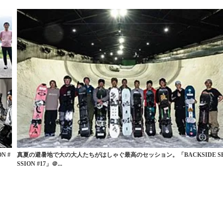
N #
真夏の避暑地で大の大人たちがはしゃぐ最高のセッション。「BACKSIDE S
SSION #17」＠...