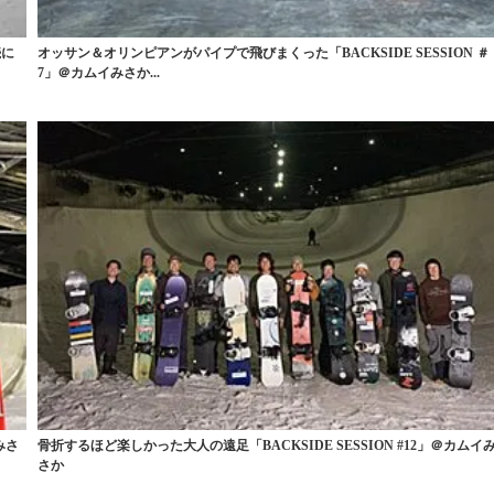
続に
オッサン＆オリンピアンがパイプで飛びまくった「BACKSIDE SESSION ＃
7」＠カムイみさか...
みさ
骨折するほど楽しかった大人の遠足「BACKSIDE SESSION #12」＠カムイ
さか