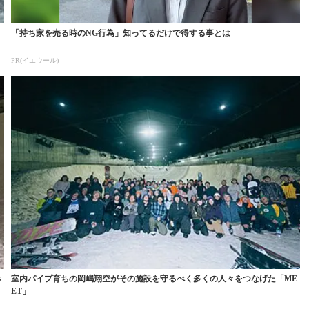
「持ち家を売る時のNG行為」知ってるだけで得する事とは
PR(イエウール)
み
室内パイプ育ちの岡嶋翔空がその施設を守るべく多くの人々をつなげた「ME
ET」