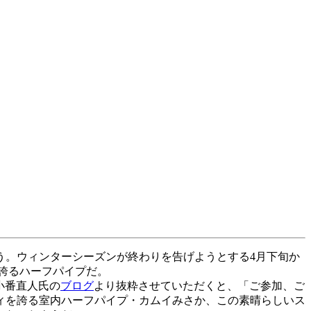
」
う。ウィンターシーズンが終わりを告げようとする4月下旬か
を誇るハーフパイプだ。
の小番直人氏の
ブログ
より抜粋させていただくと、「ご参加、ご
ィを誇る室内ハーフパイプ・カムイみさか、この素晴らしいス