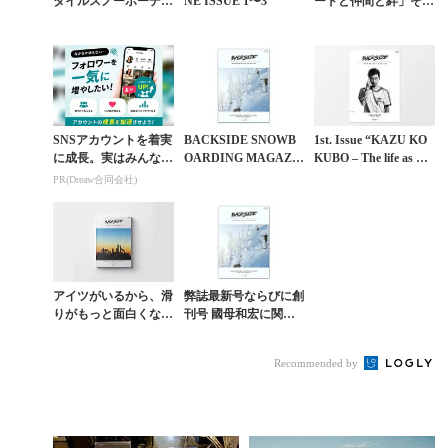
タイルスノーボーディ
NE ISSUE 1〜3
ードと仲間と絆」その
ングの本質」その評判
評判は？
は？
SNSアカウントを着実
BACKSIDE SNOWB
1st. Issue “KAZU KO
に成長。実はみんなコ
OARDING MAGAZI
KUBO – The life as Ka
コ使ってます。
NE 國母和宏氏に関連
zuhiro Kok...
PR(Dreaw合同会社)
する書籍の販売停止に
つ...
アイツがいるから、滑
弊誌最新号ならびに創
りがもっと面白くな
刊号 國母和宏に関連
る。【創刊10周年特別
する書籍の販売再開の
企画】ISSUE 3「スノ
お知らせ
Recommended by
ーボードと仲間...