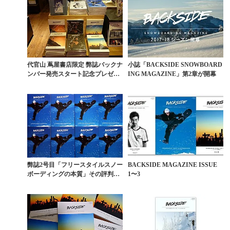
代官山 蔦屋書店限定 弊誌バックナ
小誌「BACKSIDE SNOWBOARD
ンバー発売スタート記念プレゼン
ING MAGAZINE」第2章が開幕
ト企画
弊誌2号目「フリースタイルスノー
BACKSIDE MAGAZINE ISSUE
ボーディングの本質」その評判
1〜3
は？