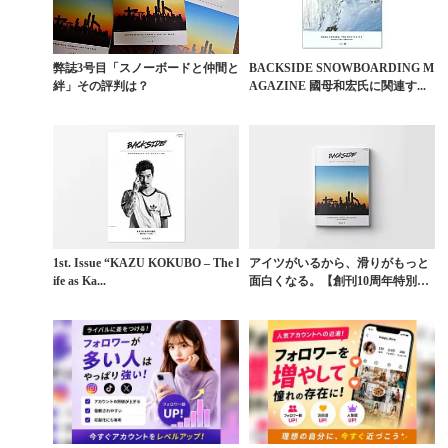
弊誌3号目「スノーボードと仲間と
BACKSIDE SNOWBOARDING M
絆」その評判は？
AGAZINE 國母和宏氏に関連す...
1st. Issue “KAZU KOKUBO – The l
アイツがいるから、滑りがもっと
ife as Ka...
面白くなる。【創刊10周年特別企
画】ISSUE 3...