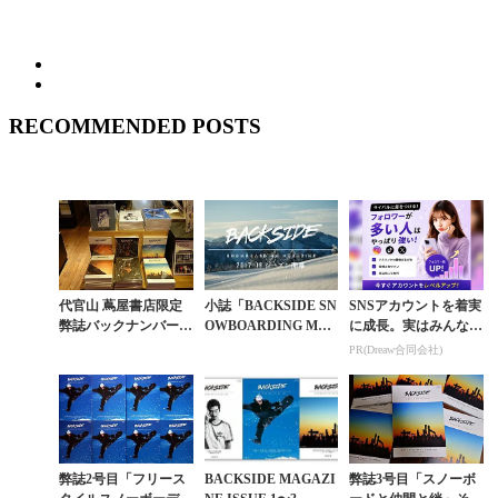
RECOMMENDED POSTS
代官山 蔦屋書店限定
小誌「BACKSIDE SN
SNSアカウントを着実
弊誌バックナンバー発
OWBOARDING MAG
に成長。実はみんなコ
売スタート記念プレゼ
AZINE」第2章が開幕
コ使ってます。
PR(Dreaw合同会社)
ント企画
弊誌2号目「フリース
BACKSIDE MAGAZI
弊誌3号目「スノーボ