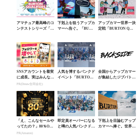
アマチュア最高峰のコ
下剋上を狙うアップカ
アップカマー世界一決
ンテストシリーズ「B
マーへ告ぐ。「BURT
定戦「BURTON QUA
URTON QUALIFIER
ON QUALIFIERS」
LIFIERS」で日本の1
S」日本初開催
エントリー開始
5歳が3位に
SNSアカウントを着実
人気を博するバンクド
全国からアップカマー
に成長。実はみんなコ
イベント「BURTON
が集結したジブバトル
コ使ってます。
MYSTERY SERIES」
日本予選「BURTON
PR(Dreaw合同会社)
＠エイブル白馬五竜の
QUALIFIERS」
エント...
「え、こんなセールや
即定員オーバーになる
下剋上を目論むアップ
ってたの？」80％OFF
と噂の人気バンクドイ
カマーへ捧ぐ。世界へ
以上が続々登場！Am
ベント「BURTON M
通ずるBURTON QUA
PR(Amazon)
azonの本気が凄すぎる
YSTERY SERIES」
LIFIERS潜入ルポ