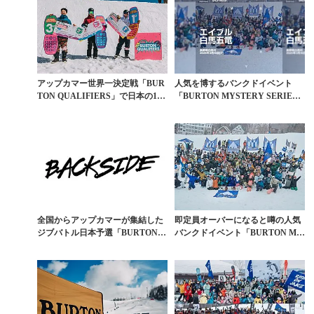
アップカマー世界一決定戦「BUR
人気を博するバンクドイベント
TON QUALIFIERS」で日本の15
「BURTON MYSTERY SERIE
歳が3...
S」＠エイ...
全国からアップカマーが集結した
即定員オーバーになると噂の人気
ジブバトル日本予選「BURTON Q
バンクドイベント「BURTON MY
UALIFIE...
STERY S...