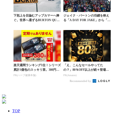
下剋上を目論むアップカマーへ捧
ジェイク・バートンの功績を称え
ぐ。世界へ通ずるBURTON QUAL
る「A DAY FOR JAKE」から「B
IFIERS...
URTO...
楽天週間ランキング1位！シリーズ
「え、こんなセールやってた
累計3億包のスッキリ茶。380円で
の？」80％OFF以上が続々登場！
お試し
Amazonの本気が...
PR(ハーブ健康本舗)
PR(Amazon)
Recommended by
TOP