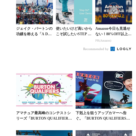
＠スキー...
ジェイク・バートンの
使いたいけど高いから
Amazon今日も見逃せ
功績を称える「A DA
こそ試したいSTEP O
ない！80%OFF以上が
Y FOR JAKE」から
N®ユーザー試乗会が1
続々登場
PR(Amazon)
「BURTON MYSTER
2月に開催
Recommended by
Y ...
アマチュア最高峰のコンテストシ
下剋上を狙うアップカマーへ告
リーズ「BURTON QUALIFIER
ぐ。「BURTON QUALIFIERS」
S」日本初...
エントリー...